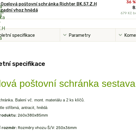
36 %
Ocelová poštovní schránka Richter BK.57.Z.H
8
zadní vhoz hnědá
679 Kč
b
letní specifikace
Parametry
Kome
tní specifikace
ová poštovní schránka sestava 
hránka. Balení vč. mont. materiálu a 2 ks klíčů.
le stříbrná, antracit, hnědá
roduktu:
260x380x85mm
í rozměr:
Rozměry vhozu Š/V: 250x36mm