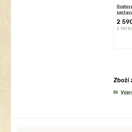
Ocelová
sestava
2 59
2 140 K
Zboží 
Výpr