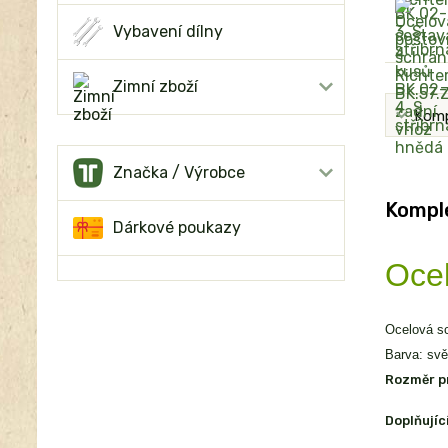
Vybavení dílny
Zimní zboží
Komp
Značka / Výrobce
Komple
Dárkové poukazy
Ocel
Ocelová sc
Barva: svět
Rozměr p
Doplňujíc