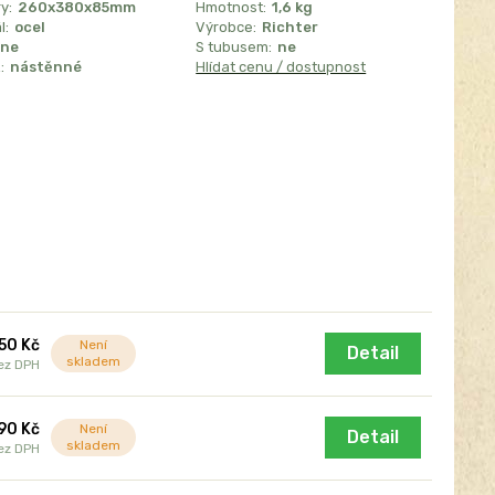
y:
260x380x85mm
Hmotnost:
1,6 kg
l:
ocel
Výrobce:
Richter
ne
S tubusem:
ne
:
nástěnné
Hlídat cenu / dostupnost
650 Kč
Není
Detail
skladem
ez DPH
90 Kč
Není
Detail
skladem
ez DPH