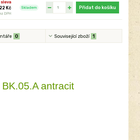
 sleva
Přidat do košíku
Skladem
22 Kč
ez DPH
ntáře
0
Související zboží
1
BK.05.A antracit