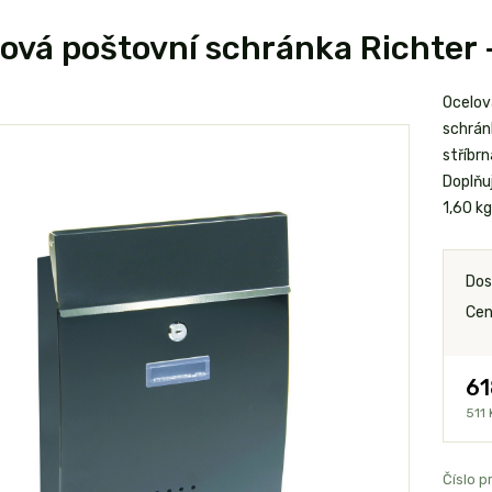
ová poštovní schránka Richter 
Ocelov
schránk
stříbr
Doplňu
1,60 k
Dos
Cen
61
511 
Číslo p