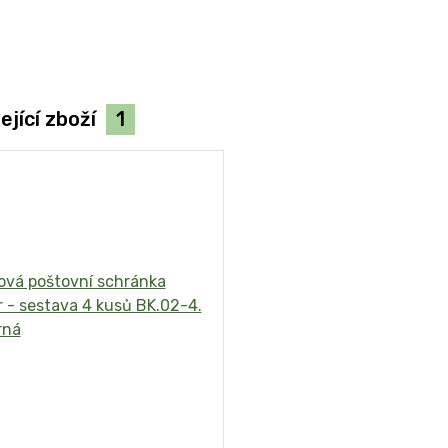
ející zboží
1