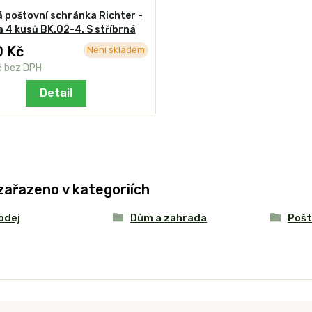
 poštovní schránka Richter -
 4 kusů BK.02-4. S stříbrná
0 Kč
Není skladem
č
bez DPH
Detail
zařazeno v kategoriích
odej
Dům a zahrada
Pošt