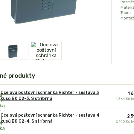
Rozměr
Materiá
Tubus:
Montáž
né produkty
Ocelová poštovní schránka Richter - sestava 3
1 
kusů BK.02-3. S stříbrná
1 364 Kč
b
Ocelová poštovní schránka Richter - sestava 4
2 5
kusů BK.02-4. S stříbrná
2 140 Kč
b