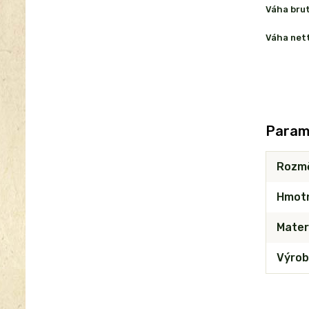
Váha bru
Váha net
Param
Rozm
Hmot
Mater
Výrob