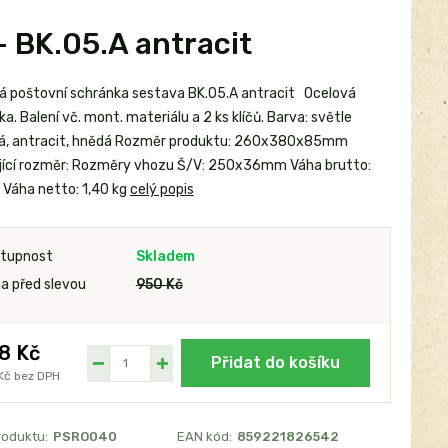
- BK.05.A antracit
á poštovní schránka sestava BK.05.A antracit Ocelová
a. Balení vč. mont. materiálu a 2 ks klíčů. Barva: světle
ná, antracit, hnědá Rozměr produktu: 260x380x85mm
jící rozměr: Rozměry vhozu Š/V: 250x36mm Váha brutto:
g Váha netto: 1,40 kg
celý popis
tupnost
Skladem
a před slevou
950 Kč
8 Kč
Přidat do košíku
Kč
bez DPH
roduktu:
PSRO040
EAN kód:
859221826542