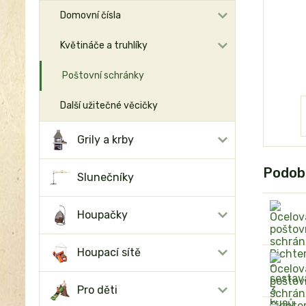
Domovní čísla
Květináče a truhlíky
Poštovní schránky
Další užitečné věcičky
Grily a krby
Podob
Slunečníky
Houpačky
Houpací sítě
Pro děti