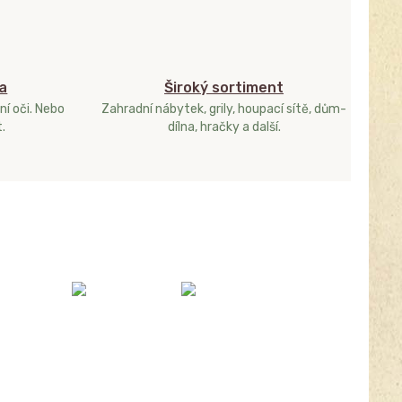
a
Široký sortiment
ní oči. Nebo
Zahradní nábytek, grily, houpací sítě, dům-
.
dílna, hračky a další.