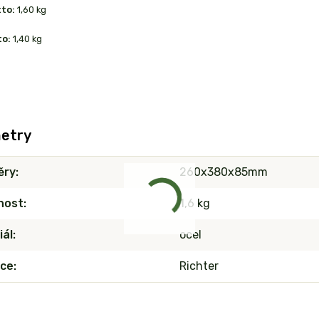
tto:
1,60 kg
to:
1,40 kg
etry
ěry
260x380x85mm
nost
1,6 kg
iál
ocel
ce
Richter