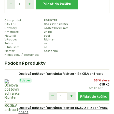
Přidat do košíku
Číslo produktu:
PSRO135
EAN kód:
8592218028553
Rozměry:
360x310x90 mm
Hmotnost:
2,1 kg
Materiál:
ocel
Výrobce:
Richter
Tubus:
ne
S tubusem:
ne
Montáž:
nástěnné
Hlídat cenu / dostupnost
Podobné produkty
Ocelová poštovní schránka Richter - BK.05.A antracit
35 % sleva
Skladem
618 Kč
511 Kč
bez DPH
Přidat do košíku
Ocelová poštovní schránka Richter BK.57.Z.H zadní vhoz
hnědá