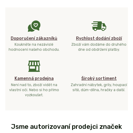
Doporučení zákazníků
Rychlost dodání zboží
Koukněte na nezávislé
Zboží vám dodáme do druhého
hodnocení našeho obchodu.
dne od obdržení platby.
Kamenná prodejna
Široký sortiment
Není nad to, zboží vidět na
Zahradní nábytek, grily, houpací
vlastní oči. Nebo si ho přímo
sítě, dům-dílna, hračky a další.
vyzkoušet.
Jsme autorizovaní prodejci značek