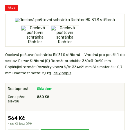
Akce
Ocelová poštovní schránka BK.31.S stříbrná Vhodná pro použití i do
sestav. Barva: Stříbrná (S) Rozměr produktu: 360x310x90 mm
Doplňující rozměr: Rozměry vhozu Š/V: 334x21 mm Síla materiálu: 0,7
mm Hmotnost netto: 2,1 kg
celý popis
Dostupnost
Skladem
Cena před
860 Kč
slevou
564 Kč
466 Kč
bez DPH