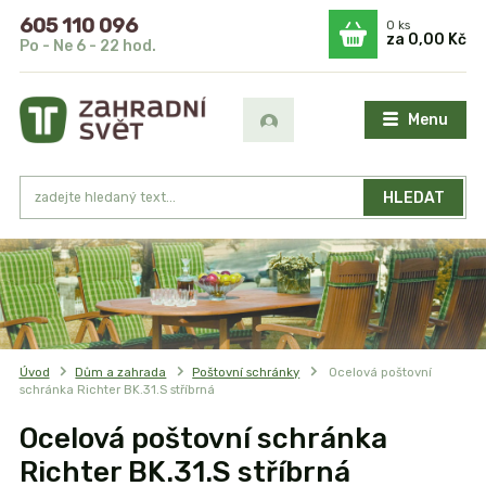
605 110 096
0
ks
za
0,00 Kč
Po - Ne 6 - 22 hod.
Menu
HLEDAT
Úvod
Dům a zahrada
Poštovní schránky
Ocelová poštovní
schránka Richter BK.31.S stříbrná
Ocelová poštovní schránka
Richter BK.31.S stříbrná