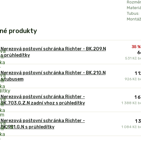
Rozměr
Materiá
Tubus:
Montáž
né produkty
35 %
Nerezová poštovní schránka Richter - BK.209.N
6
s průhledítky
531 Kč
b
Nerezová poštovní schránka Richter - BK.210.N
1 
s tubusem
926 Kč
b
Nerezová poštovní schránka Richter -
1 
BK.703.G.Z.N zadní vhoz s průhledítky
1 388 Kč
b
Nerezová poštovní schránka Richter -
1 
BK.931.G.N s průhledítky
1 084 Kč
b