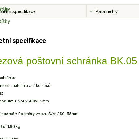
letní specifikace
Parametry
tní specifikace
zová poštovní schránka BK.05
schránka.
mont. materiálu a 2 ks klíčů.
ez
roduktu:
260x380x85mm
í rozměr:
Rozměry vhozu Š/V: 250x36mm
tto:
1,80 kg