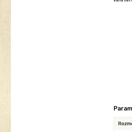
Váha net
Param
Rozm