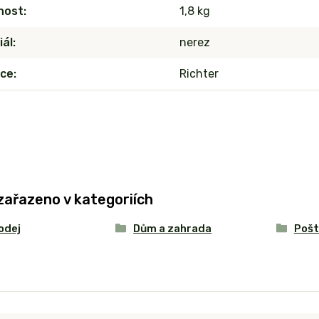
nost
1,8 kg
iál
nerez
ce
Richter
zařazeno v kategoriích
odej
Dům a zahrada
Pošt