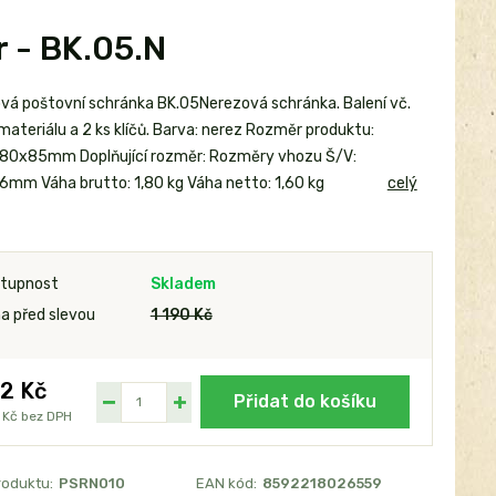
 - BK.05.N
vá poštovní schránka BK.05Nerezová schránka. Balení vč.
materiálu a 2 ks klíčů. Barva: nerez Rozměr produktu:
0x85mm Doplňující rozměr: Rozměry vhozu Š/V:
6mm Váha brutto: 1,80 kg Váha netto: 1,60 kg
celý
tupnost
Skladem
a před slevou
1 190 Kč
2 Kč
Přidat do košíku
 Kč
bez DPH
roduktu:
PSRN010
EAN kód:
8592218026559