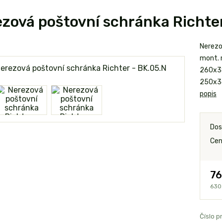
zová poštovní schránka Richter
Nerezo
mont. 
260x38
250x3
popis
Dos
Cen
76
630
Číslo p