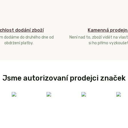
chlost dodání zboží
Kamenná prodejn
ám dodáme do druhého dne od
Není nad to, zboží vidět na vlast
obdržení platby.
si ho přímo vyzkoušet
Jsme autorizovaní prodejci značek