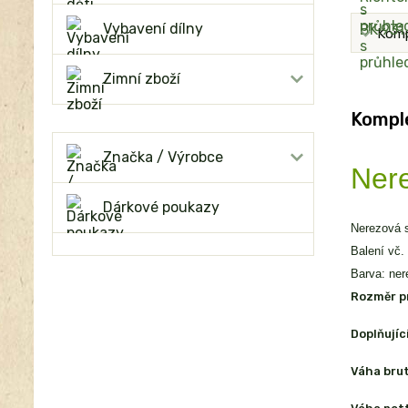
Vybavení dílny
Komp
Zimní zboží
Komple
Značka / Výrobce
Nere
Dárkové poukazy
Nerezová 
Balení vč. 
Barva: ner
Rozměr p
Doplňujíc
Váha bru