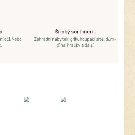
a
Široký sortiment
ní oči. Nebo
Zahradní nábytek, grily, houpací sítě, dům-
.
dílna, hračky a další.