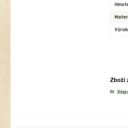
Hmot
Mater
Výrob
Zboží 
Výpr