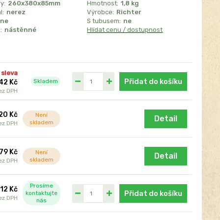
y:
260x380x85mm
Hmotnost:
1,8 kg
l:
nerez
Výrobce:
Richter
ne
S tubusem:
ne
:
nástěnné
Hlídat cenu / dostupnost
 sleva
Přidat do košíku
Skladem
42 Kč
ez DPH
120 Kč
Není
Detail
skladem
ez DPH
679 Kč
Není
Detail
skladem
ez DPH
Prosíme
312 Kč
Přidat do košíku
kontaktujte
ez DPH
nás