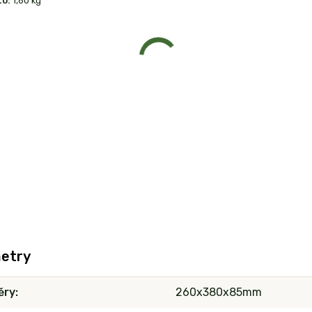
to:
1,60 kg
etry
ěry
260x380x85mm