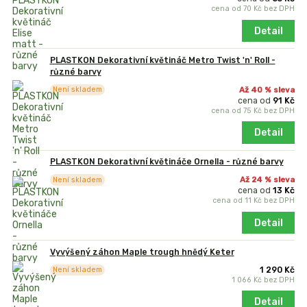
cena od
70 Kč
bez DPH
Detail
PLASTKON Dekorativní květináč Metro Twist 'n' Roll -
různé barvy
Až 40 % sleva
Není skladem
cena od
91 Kč
cena od
75 Kč
bez DPH
Detail
PLASTKON Dekorativní květináče Ornella - různé barvy
Až 24 % sleva
Není skladem
cena od
13 Kč
cena od
11 Kč
bez DPH
Detail
Vyvýšený záhon Maple trough hnědý Keter
1 290 Kč
Není skladem
1 066 Kč
bez DPH
Detail