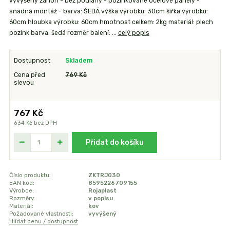
vyvýšený záhon - bez podlahy - pozinkované ocelové panely -
snadná montáž - barva: ŠEDÁ výška výrobku: 30cm šířka výrobku:
60cm hloubka výrobku: 60cm hmotnost celkem: 2kg materiál: plech
pozink barva: šedá rozměr balení: ...
celý popis
Dostupnost
Skladem
Cena před
769 Kč
slevou
767 Kč
634 Kč
bez DPH
Přidat do košíku
Číslo produktu:
ZKTRJ030
EAN kód:
8595226709155
Výrobce:
Rojaplast
Rozměry:
v popisu
Materiál:
kov
Požadované vlastnosti:
vyvýšený
Hlídat cenu / dostupnost