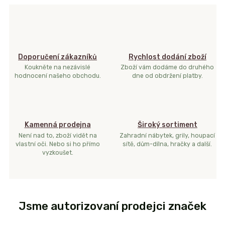
Doporučení zákazníků
Rychlost dodání zboží
Koukněte na nezávislé
Zboží vám dodáme do druhého
hodnocení našeho obchodu.
dne od obdržení platby.
Kamenná prodejna
Široký sortiment
Není nad to, zboží vidět na
Zahradní nábytek, grily, houpací
vlastní oči. Nebo si ho přímo
sítě, dům-dílna, hračky a další.
vyzkoušet.
Jsme autorizovaní prodejci značek