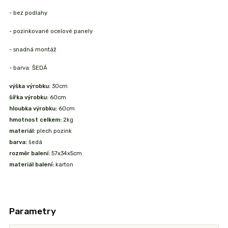
- bez podlahy
- pozinkované ocelové panely
- snadná montáž
- barva: ŠEDÁ
výška výrobku:
30cm
šířka výrobku:
60cm
hloubka výrobku:
60cm
hmotnost celkem:
2kg
materiál:
plech pozink
barva:
šedá
rozměr balení:
57x34x5cm
materiál balení:
karton
Parametry