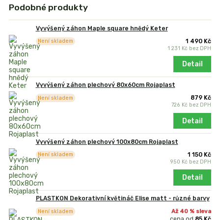
Podobné produkty
Vyvýšený záhon Maple square hnědý Keter
1 490 Kč
Není skladem
1 231 Kč
bez DPH
Detail
Vyvýšený záhon plechový 80x60cm Rojaplast
879 Kč
Není skladem
726 Kč
bez DPH
Detail
Vyvýšený záhon plechový 100x80cm Rojaplast
1 150 Kč
Není skladem
950 Kč
bez DPH
Detail
PLASTKON Dekorativní květináč Elise matt - různé barvy
Až 40 % sleva
Není skladem
cena od
85 Kč