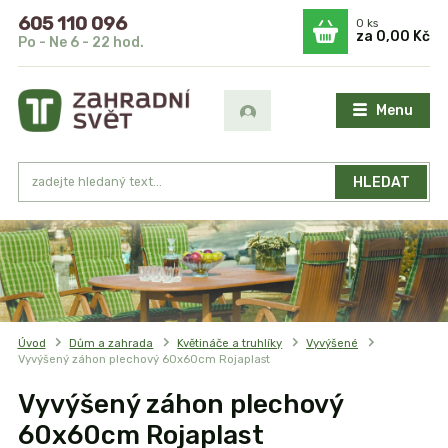
605 110 096
0
ks
za
0,00 Kč
Po - Ne 6 - 22 hod.
Menu
HLEDAT
Úvod
Dům a zahrada
Květináče a truhlíky
Vyvýšené
Vyvýšený záhon plechový 60x60cm Rojaplast
Vyvýšený záhon plechový
60x60cm Rojaplast