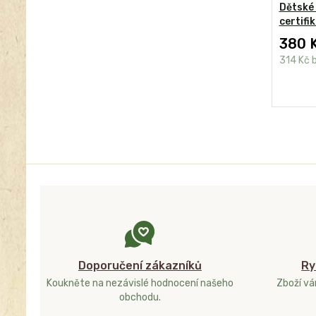
Dětské
certifi
380 
314 Kč
Doporučení zákazníků
Ry
Koukněte na nezávislé hodnocení našeho
Zboží v
obchodu.