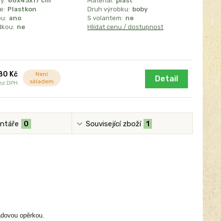
y:
86x43x17 cm
Materiál:
plast
e:
Plastkon
Druh výrobku:
boby
u:
ano
S volantem:
ne
dkou:
ne
Hlídat cenu / dostupnost
80 Kč
Není
Detail
skladem
ez DPH
ntáře
0
Související zboží
1
dovou opěrkou.