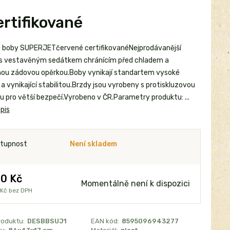
rtifikované
 boby SUPERJETčervené certifikovanéNejprodávanější
s vestavěným sedátkem chránícím před chladem a
ou zádovou opěrkou.Boby vynikají standartem vysoké
 a vynikající stabilitou.Brzdy jsou vyrobeny s protiskluzovou
u pro větší bezpečí.Vyrobeno v ČR.Parametry produktu: ...
pis
tupnost
Není skladem
0 Kč
Momentálně není k dispozici
 Kč
bez DPH
roduktu:
DESBBSUJ1
EAN kód:
8595096943277