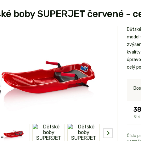
ké boby SUPERJET červené - ce
Dětské
model 
zvýšen
kvality
úpravo
celý po
Dos
38
314
Číslo p