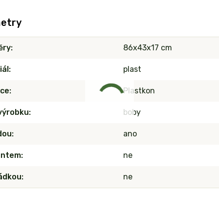
etry
ěry
86x43x17 cm
iál
plast
ce
Plastkon
výrobku
boby
dou
ano
antem
ne
ádkou
ne