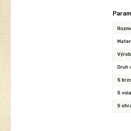
Param
Rozm
Mater
Výrob
Druh 
S brz
S vol
S ohr