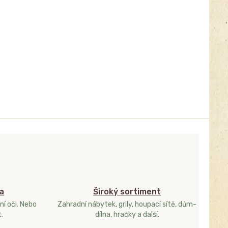
a
Široký sortiment
ní oči. Nebo
Zahradní nábytek, grily, houpací sítě, dům-
.
dílna, hračky a další.