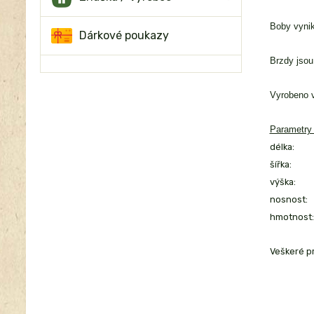
Boby vynika
Dárkové poukazy
Brzdy jsou
Vyrobeno 
Parametry 
délka:
šířka:
výška:
nosnost:
hmotnost:
Veškeré pr