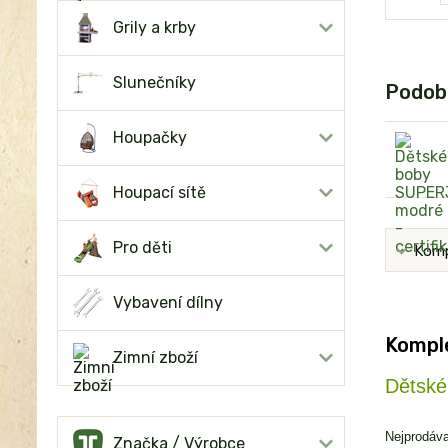
Grily a krby
Slunečníky
Podob
Houpačky
Houpací sítě
Pro děti
Komp
Vybavení dílny
Komple
Zimní zboží
Dětské
Nejprodáv
Značka / Výrobce