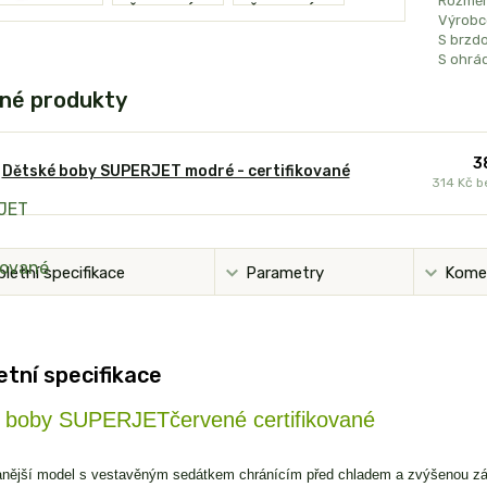
Rozměr
Výrobc
S brzdo
S ohrá
né produkty
3
Dětské boby SUPERJET modré - certifikované
314 Kč
b
letní specifikace
Parametry
Kome
tní specifikace
 boby SUPERJETčervené certifikované
anější model s vestavěným sedátkem chránícím před chladem a zvýšenou zá