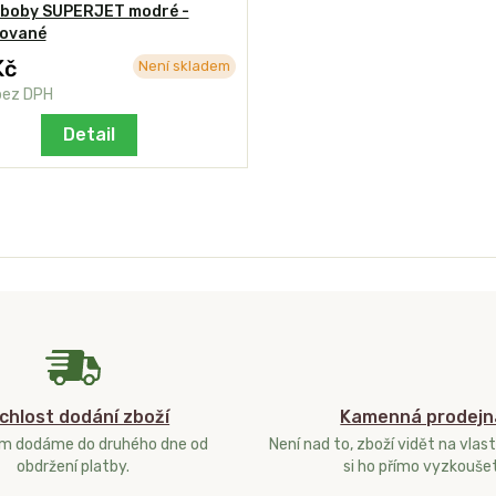
 boby SUPERJET modré -
kované
Kč
Není skladem
bez DPH
Detail
chlost dodání zboží
Kamenná prodejn
ám dodáme do druhého dne od
Není nad to, zboží vidět na vlast
obdržení platby.
si ho přímo vyzkoušet