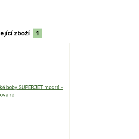
ející zboží
1