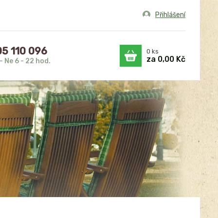
Přihlášení
5 110 096
0
ks
za
0,00 Kč
- Ne 6 - 22 hod.