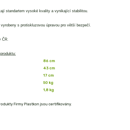
jí standartem vysoké kvality a vynikající stabilitou.
 vyrobeny s protiskluzovou úpravou pro větší bezpečí.
v ČR.
produktu:
86 cm
43 cm
17 cm
50 kg
1,8 kg
odukty Firmy Plastkon jsou certifikovány.