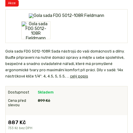
Akce
Gola sada FDG 5012-108R Sada nástrojů do vaši domácnosti a dílny.
Buďte připraveni na nutné domácí opravy a mějte u sebe spolehlivé,
bezpečné a snadno ovladatelné nářadí, které má promyšlené
ergonomické tvary pro maximální komfort při práci. Díly v sadě: 14x
nástrčkové klíče 1/4": 4, 4.5, 5, 5.5, ...
celý popis
Dostupnost
Skladem
Cena před
899 Kč
slevou
887 Kč
733 Kč
bez DPH