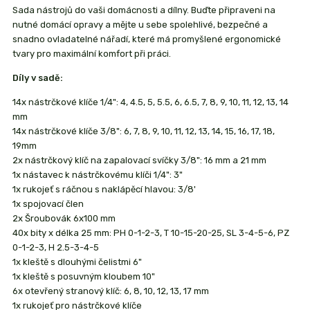
Sada nástrojů do vaši domácnosti a dílny. Buďte připraveni na
nutné domácí opravy a mějte u sebe spolehlivé, bezpečné a
snadno ovladatelné nářadí, které má promyšlené ergonomické
tvary pro maximální komfort při práci.
Díly v sadě:
14x nástrčkové klíče 1/4": 4, 4.5, 5, 5.5, 6, 6.5, 7, 8, 9, 10, 11, 12, 13, 14
mm
14x nástrčkové klíče 3/8": 6, 7, 8, 9, 10, 11, 12, 13, 14, 15, 16, 17, 18,
19mm
2x nástrčkový klíč na zapalovací svíčky 3/8": 16 mm a 21 mm
1x nástavec k nástrčkovému klíči 1/4": 3"
1x rukojeť s ráčnou s naklápěcí hlavou: 3/8'
1x spojovací člen
2x Šroubovák 6x100 mm
40x bity x délka 25 mm: PH 0-1-2-3, T 10-15-20-25, SL 3-4-5-6, PZ
0-1-2-3, H 2.5-3-4-5
1x kleště s dlouhými čelistmi 6"
1x kleště s posuvným kloubem 10"
6x otevřený stranový klíč: 6, 8, 10, 12, 13, 17 mm
1x rukojeť pro nástrčkové klíče