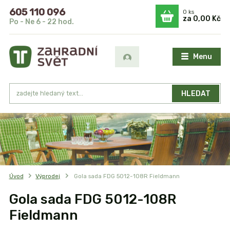
605 110 096
0
ks
za
0,00 Kč
Po - Ne 6 - 22 hod.
Menu
HLEDAT
Úvod
Výprodej
Gola sada FDG 5012-108R Fieldmann
Gola sada FDG 5012-108R
Fieldmann