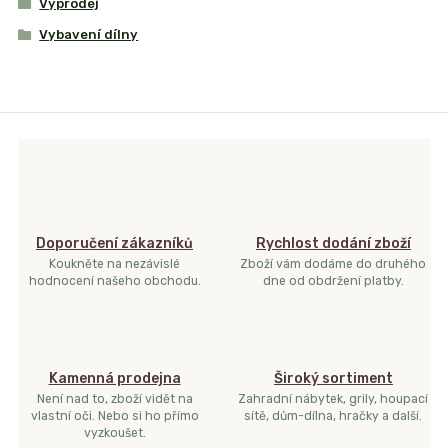
Výprodej
Vybavení dílny
Doporučení zákazníků
Rychlost dodání zboží
Koukněte na nezávislé
Zboží vám dodáme do druhého
hodnocení našeho obchodu.
dne od obdržení platby.
Kamenná prodejna
Široký sortiment
Není nad to, zboží vidět na
Zahradní nábytek, grily, houpací
vlastní oči. Nebo si ho přímo
sítě, dům-dílna, hračky a další.
vyzkoušet.