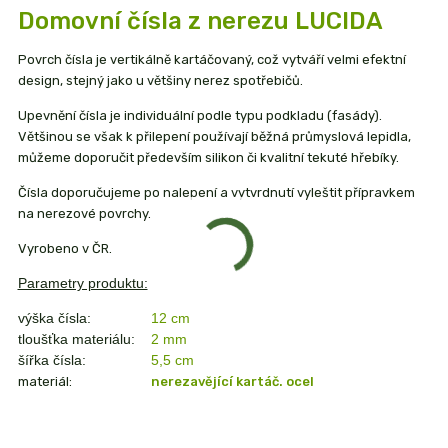
Domovní čísla z nerezu LUCIDA
Povrch čísla je vertikálně kartáčovaný, což vytváří velmi efektní
design, stejný jako u většiny nerez spotřebičů.
Upevnění čísla je individuální podle typu podkladu (fasády).
Většinou se však k přilepení používají běžná průmyslová lepidla,
můžeme doporučit především silikon či kvalitní tekuté hřebíky.
Čísla doporučujeme po nalepení a vytvrdnutí vyleštit přípravkem
na nerezové povrchy.
Vyrobeno v ČR.
Parametry produktu:
výška čísla:
12 cm
tloušťka materiálu:
2 mm
šířka čísla:
5,5 cm
materiál:
nerezavějící kartáč. ocel