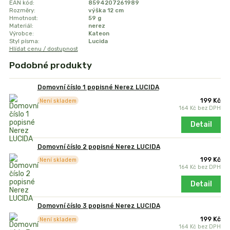
EAN kód:
8594207261989
Rozměry:
výška 12 cm
Hmotnost:
59 g
Materiál:
nerez
Výrobce:
Kateon
Styl písma:
Lucida
Hlídat cenu / dostupnost
Podobné produkty
Domovní číslo 1 popisné Nerez LUCIDA
199 Kč
Není skladem
164 Kč
bez DPH
Detail
Domovní číslo 2 popisné Nerez LUCIDA
199 Kč
Není skladem
164 Kč
bez DPH
Detail
Domovní číslo 3 popisné Nerez LUCIDA
199 Kč
Není skladem
164 Kč
bez DPH