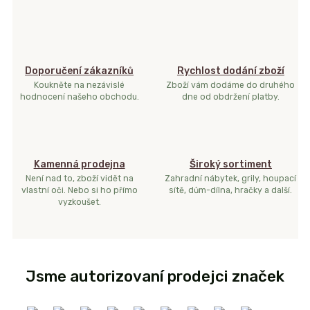
Doporučení zákazníků
Rychlost dodání zboží
Koukněte na nezávislé
Zboží vám dodáme do druhého
hodnocení našeho obchodu.
dne od obdržení platby.
Kamenná prodejna
Široký sortiment
Není nad to, zboží vidět na
Zahradní nábytek, grily, houpací
vlastní oči. Nebo si ho přímo
sítě, dům-dílna, hračky a další.
vyzkoušet.
Jsme autorizovaní prodejci značek