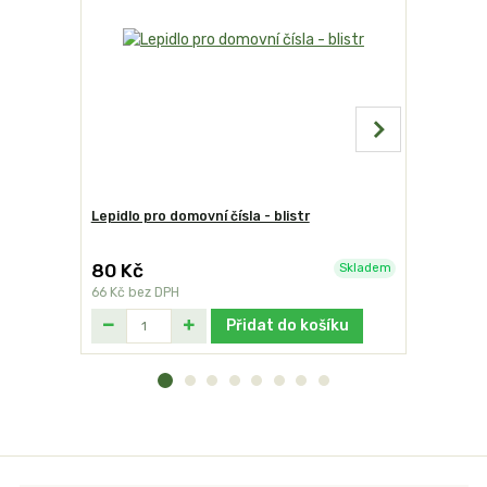
Lepidlo pro domovní čísla - blistr
Domovní č
80 Kč
199 Kč
Skladem
66 Kč
bez DPH
164 Kč
bez
Přidat do košíku