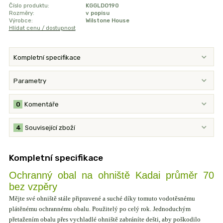
Číslo produktu:
KGGLDO190
Rozměry:
v popisu
Výrobce:
Wilstone House
Hlídat cenu / dostupnost
Kompletní specifikace
Parametry
0
Komentáře
4
Související zboží
Kompletní specifikace
Ochranný obal na ohniště Kadai průměr 70
bez vzpěry
Mějte své ohniště stále připravené a suché díky tomuto vodotěsnému
plátěnému ochrannému obalu. Použitelý po celý rok. Jednoduchým
přetažením obalu přes vychladlé ohniště zabráníte dešti, aby poškodilo