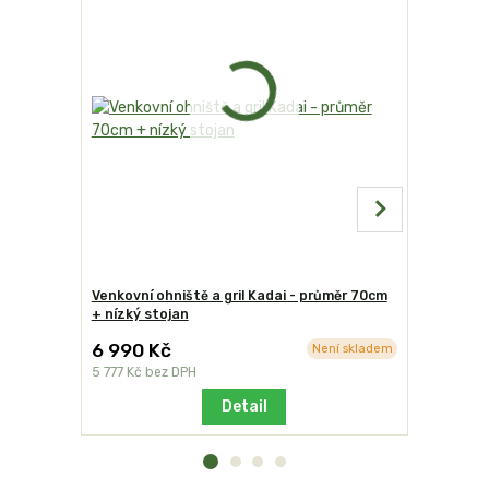
Venkovní ohniště a gril Kadai - průměr 70cm
Venkovní o
+ nízký stojan
+ vysoký 
6 990 Kč
9 405 
Není skladem
5 777 Kč
bez DPH
7 773 Kč
be
Detail