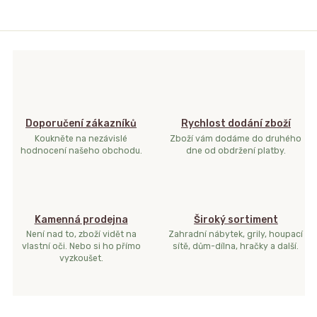
Doporučení zákazníků
Rychlost dodání zboží
Koukněte na nezávislé
Zboží vám dodáme do druhého
hodnocení našeho obchodu.
dne od obdržení platby.
Kamenná prodejna
Široký sortiment
Není nad to, zboží vidět na
Zahradní nábytek, grily, houpací
vlastní oči. Nebo si ho přímo
sítě, dům-dílna, hračky a další.
vyzkoušet.