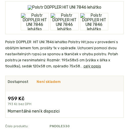
Polstr DOPPLER HIT UNI 7846 lehátko Polstry Hit jsou v provedení s
obšitým lemem 1cm, prošity 1x v opěradle. Uchycení pomocí dvou
nastavitelných rypsů se sponou a tkaniček v ohybu polstru. Potah
polstru je nesnímatelný. Rozměr: 195x58x5 cm (výška x šířka x
tloušťka), sedák 120x58 cm, opěradlo 75x58...
celý popis
Dostupnost
Není skladem
959 Kč
793 Kč
bez DPH
Momentálně není k dispozici
Číslo produktu:
PNDOLE330