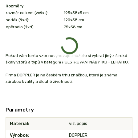
Rozměry:
rozměr celkem (vxšxt):
195x58x5 cm
sedák (šxd):
120x58 cm
opěradlo (šxd):
75x58 cm
Pokud vám tento vzor nevyhovuje, můžete si vybrat jiný z široké
škály vzorů a typů v kategorii POLSTROVÁNÍ NÁBYTKU - LEHÁTKO.
Firma DOPPLER je na českém trhu značkou, která je známa
zárukou kvality a dlouhé životnosti.
Parametry
Materiál
viz. popis
Výrobce
DOPPLER