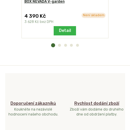
BOX NEVADA V-garden
Zahradní 
UNIKOV
4 390 Kč
11 900 
Není skladem
3 628 Kč
bez DPH
9 835 Kč
b
Detail
Doporučení zákazníků
Rychlost dodání zboží
Koukněte na nezávislé
Zboží vám dodáme do druhého
hodnocení našeho obchodu.
dne od obdržení platby.