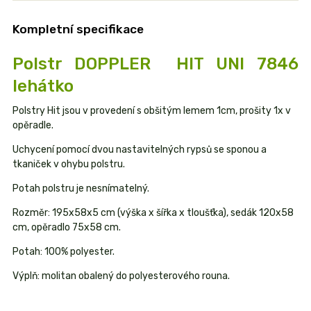
Kompletní specifikace
Polstr DOPPLER HIT UNI 7846
lehátko
Polstry Hit jsou v provedení s obšitým lemem 1cm, prošity 1x v
opěradle.
Uchycení pomocí dvou nastavitelných rypsů se sponou a
tkaniček v ohybu polstru.
Potah polstru je nesnímatelný.
Rozměr: 195x58x5 cm (výška x šířka x tloušťka), sedák 120x58
cm, opěradlo 75x58 cm.
Potah: 100% polyester.
Výplň: molitan obalený do polyesterového rouna.