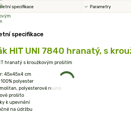
letní specifikace
Parametry
tní specifikace
k HIT UNI 7840 hranatý, s kro
IT hranatý s kroužkovým prošitím
r: 45x45x4 cm
 100% polyester
 molitan, polyesterové rouno
ově prošito
ky k upevnění
očné na údržbu