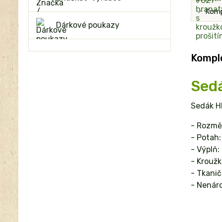
Komp
Dárkové poukazy
Komple
Sedá
Sedák H
- Rozmě
- Potah:
- Výplň:
- Kroužk
- Tkanič
- Nenár