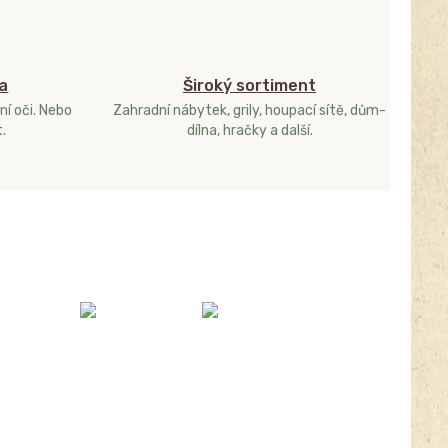
a
Široký sortiment
ní oči. Nebo
Zahradní nábytek, grily, houpací sítě, dům-
.
dílna, hračky a další.