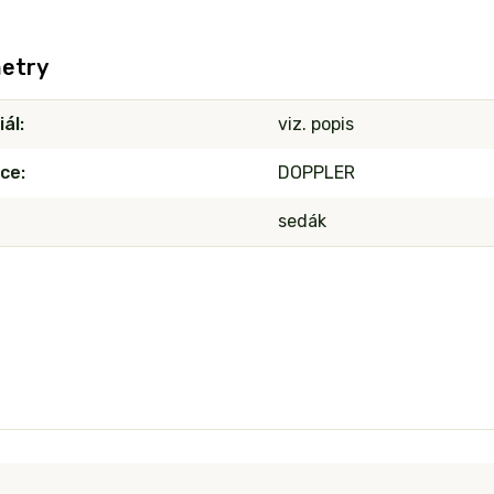
etry
iál
viz. popis
ce
DOPPLER
sedák