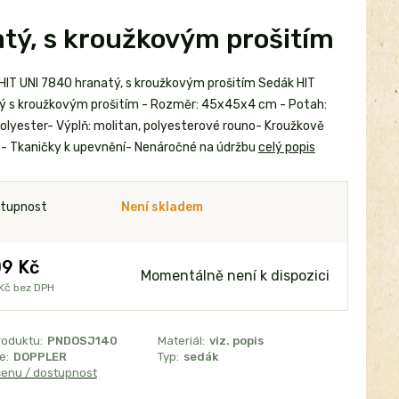
tý, s kroužkovým prošitím
HIT UNI 7840 hranatý, s kroužkovým prošitím Sedák HIT
ý s kroužkovým prošitím - Rozměr: 45x45x4 cm - Potah:
olyester- Výplň: molitan, polyesterové rouno- Kroužkově
o- Tkaničky k upevnění- Nenáročné na údržbu
celý popis
tupnost
Není skladem
9 Kč
Momentálně není k dispozici
Kč
bez DPH
roduktu:
PNDOSJ140
Materiál:
viz. popis
e:
DOPPLER
Typ:
sedák
cenu / dostupnost