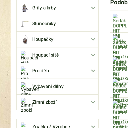
Podob
Grily a krby
Slunečníky
Houpačky
Houpací sítě
Pro děti
Vybavení dílny
Zimní zboží
Značka / Výrobce