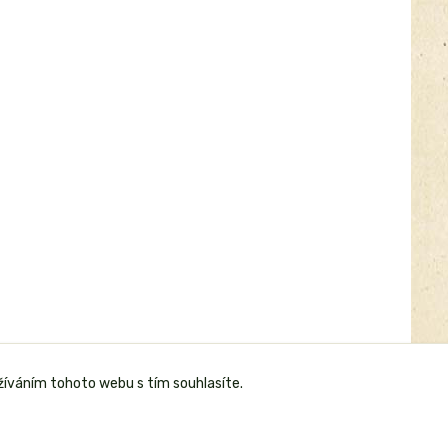
žíváním tohoto webu s tím souhlasíte.