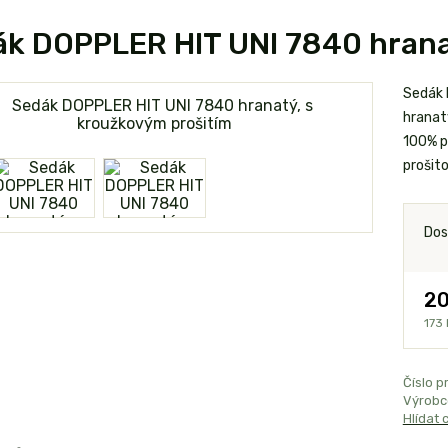
k DOPPLER HIT UNI 7840 hrana
Sedák 
hranat
100% p
prošit
Dos
20
173 
Číslo p
Výrobc
Hlídat 