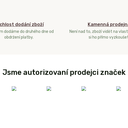
chlost dodání zboží
Kamenná prodejn
ám dodáme do druhého dne od
Není nad to, zboží vidět na vlast
obdržení platby.
si ho přímo vyzkoušet
Jsme autorizovaní prodejci značek