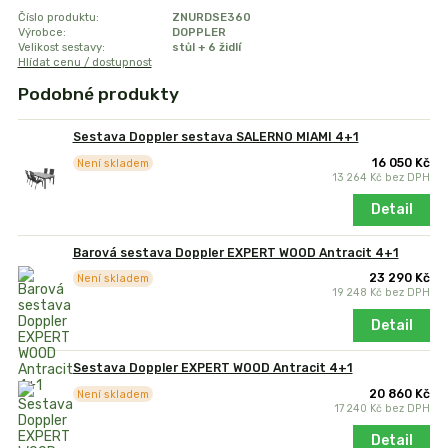
Číslo produktu:
ZNURDSE360
Výrobce:
DOPPLER
Velikost sestavy:
stůl + 6 židlí
Hlídat cenu / dostupnost
Podobné produkty
Sestava Doppler sestava SALERNO MIAMI 4+1
16 050 Kč
Není skladem
13 264 Kč
bez DPH
Detail
Barová sestava Doppler EXPERT WOOD Antracit 4+1
23 290 Kč
Není skladem
19 248 Kč
bez DPH
Detail
Sestava Doppler EXPERT WOOD Antracit 4+1
20 860 Kč
Není skladem
17 240 Kč
bez DPH
Detail