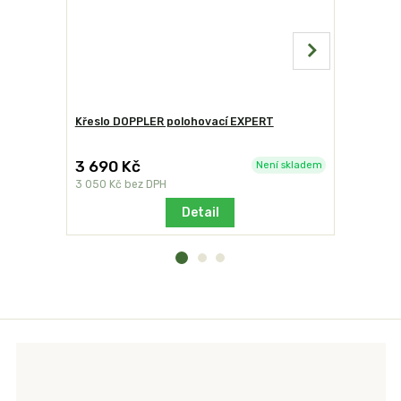
Křeslo DOPPLER polohovací EXPERT
Židle DOP
3 690 Kč
2 990 K
Není skladem
3 050 Kč
bez DPH
2 471 Kč
be
Detail