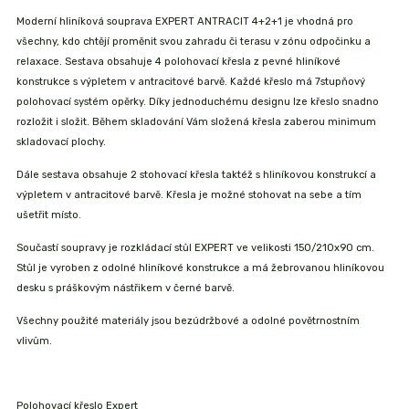
Moderní hliníková souprava EXPERT ANTRACIT 4+2+1 je vhodná pro
všechny, kdo chtějí proměnit svou zahradu či terasu v zónu odpočinku a
relaxace. Sestava obsahuje 4 polohovací křesla z pevné hliníkové
konstrukce s výpletem v antracitové barvě. Každé křeslo má 7stupňový
polohovací systém opěrky. Díky jednoduchému designu lze křeslo snadno
rozložit i složit. Během skladování Vám složená křesla zaberou minimum
skladovací plochy.
Dále sestava obsahuje 2 stohovací křesla taktéž s hliníkovou konstrukcí a
výpletem v antracitové barvě. Křesla je možné stohovat na sebe a tím
ušetřit místo.
Součastí soupravy je rozkládací stůl EXPERT ve velikosti 150/210x90 cm.
Stůl je vyroben z odolné hliníkové konstrukce a má žebrovanou hliníkovou
desku s práškovým nástřikem v černé barvě.
Všechny použité materiály jsou bezúdržbové a odolné povětrnostním
vlivům.
Polohovací křeslo Expert