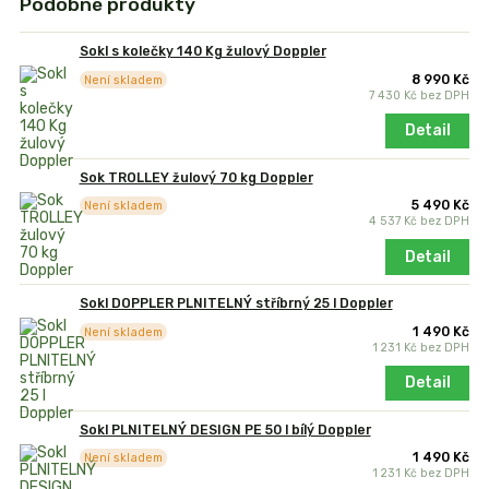
Podobné produkty
Sokl s kolečky 140 Kg žulový Doppler
8 990 Kč
Není skladem
7 430 Kč
bez DPH
Detail
Sok TROLLEY žulový 70 kg Doppler
5 490 Kč
Není skladem
4 537 Kč
bez DPH
Detail
Sokl DOPPLER PLNITELNÝ stříbrný 25 l Doppler
1 490 Kč
Není skladem
1 231 Kč
bez DPH
Detail
Sokl PLNITELNÝ DESIGN PE 50 l bílý Doppler
1 490 Kč
Není skladem
1 231 Kč
bez DPH