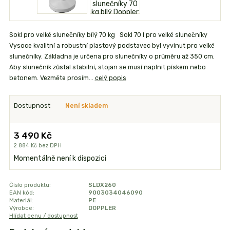
Sokl pro velké slunečníky bílý 70 kg Sokl 70 l pro velké slunečníky
Vysoce kvalitní a robustní plastový podstavec byl vyvinut pro velké
slunečníky. Základna je určena pro slunečníky o průměru až 350 cm.
Aby slunečník zůstal stabilní, stojan se musí naplnit pískem nebo
betonem. Vezměte prosím...
celý popis
Dostupnost
Není skladem
3 490 Kč
2 884 Kč
bez DPH
Momentálně není k dispozici
Číslo produktu:
SLDX260
EAN kód:
9003034046090
Materiál:
PE
Výrobce:
DOPPLER
Hlídat cenu / dostupnost