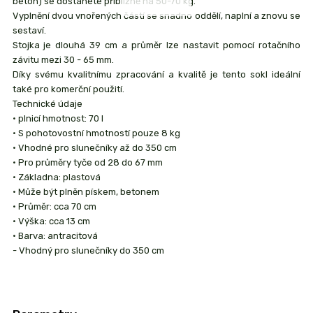
beton) se dostanete přibližně na 50-70 kg.
Vyplnění dvou vnořených částí se snadno oddělí, naplní a znovu se
sestaví.
Stojka je dlouhá 39 cm a průměr lze nastavit pomocí rotačního
závitu mezi 30 - 65 mm.
Díky svému kvalitnímu zpracování a kvalitě je tento sokl ideální
také pro komerční použití.
Technické údaje
• plnicí hmotnost: 70 l
• S pohotovostní hmotností pouze 8 kg
• Vhodné pro slunečníky až do 350 cm
• Pro průměry tyče od 28 do 67 mm
• Základna: plastová
• Může být plněn pískem, betonem
• Průměr: cca 70 cm
• Výška: cca 13 cm
• Barva: antracitová
- Vhodný pro slunečníky do 350 cm