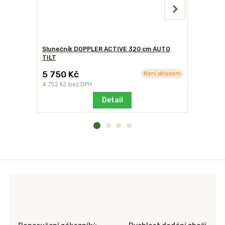
Slunečník DOPPLER ACTIVE 320 cm AUTO
Slunečník
TILT
5 750 Kč
6 750 K
Není skladem
4 752 Kč
bez DPH
5 579 Kč
b
Detail