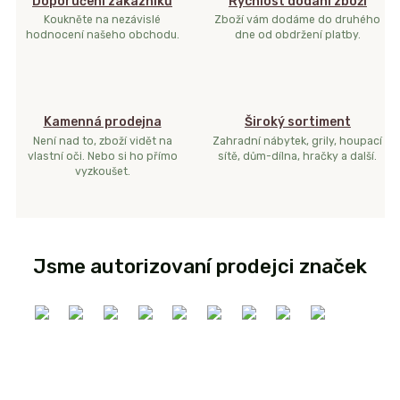
Doporučení zákazníků
Rychlost dodání zboží
Koukněte na nezávislé
Zboží vám dodáme do druhého
hodnocení našeho obchodu.
dne od obdržení platby.
Kamenná prodejna
Široký sortiment
Není nad to, zboží vidět na
Zahradní nábytek, grily, houpací
vlastní oči. Nebo si ho přímo
sítě, dům-dílna, hračky a další.
vyzkoušet.
Jsme autorizovaní prodejci značek