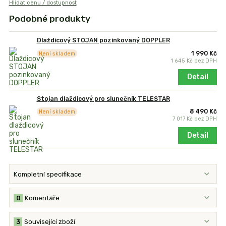
Hlídat cenu / dostupnost
Podobné produkty
Dlaždicový STOJAN pozinkovaný DOPPLER
1 990 Kč
Není skladem
1 645 Kč
bez DPH
Detail
Stojan dlaždicový pro slunečník TELESTAR
8 490 Kč
Není skladem
7 017 Kč
bez DPH
Detail
Kompletní specifikace
0
Komentáře
3
Související zboží