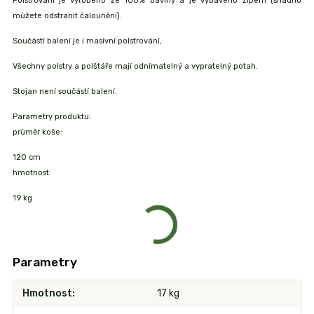
Polstrování je vyrobeno ze 100% bavlny a je vybaveno zipem (snadno
můžete odstranit čalounění).
Součástí balení je i masivní polstrování,
Všechny polstry a polštáře mají odnímatelný a vypratelný potah.
Stojan není součástí balení.
Parametry produktu:
průměr koše:
120 cm
hmotnost:
19 kg
Parametry
Hmotnost
17 kg