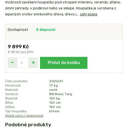
možností zavěšení houpačky pod stropem interiéru, verandy, altánu,
zimní zahrady, v podkroví nebo ve sklepě. Houpačka je vyrobena z
lepených vrstev smrkového dřeva, dřevo j...
celý popis
Dostupnost
K dispozici
9 899 Kč
8 181 Kč
bez DPH
Přidat do košíku
Číslo produktu:
ZHZIZAT
Hmotnost:
17 kg
Materiál:
smrk
Výrobce:
BM Nowy Targ
Nosnost:
120 kg
Šířka:
120 cm
Výška:
120 cm
Typ houpačky:
křeslo
Hlídat cenu / dostupnost
Podobné produkty