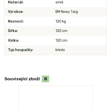
Materiál
smrk
Výrobce
BM Nowy Targ
Nosnost
120 kg
Šířka
120 cm
Výška
120 cm
Typ houpačky
křeslo
Související zboží
8