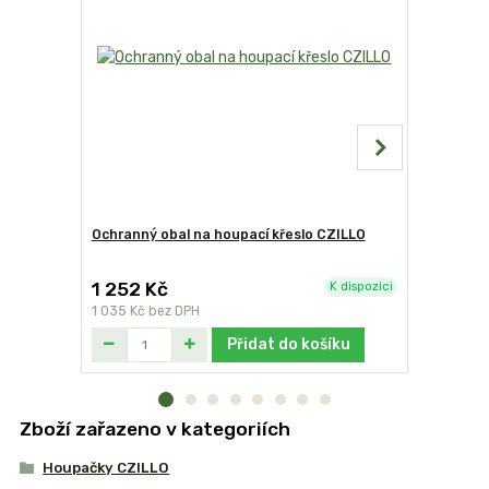
Ochranný obal na houpací křeslo CZILLO
Dřevěný s
1 252 Kč
7 999 K
K dispozici
1 035 Kč
bez DPH
6 611 Kč
be
Přidat do košíku
Zboží zařazeno v kategoriích
Houpačky CZILLO