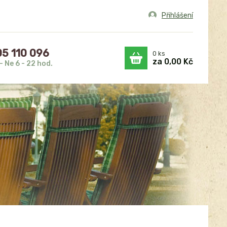
Přihlášení
5 110 096
0
ks
za
0,00 Kč
- Ne 6 - 22 hod.