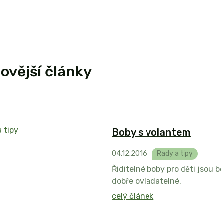
ovější články
Boby s volantem
04
.
12
.
2016
Rady a tipy
Řiditelné boby pro děti jsou 
dobře ovladatelné.
celý článek