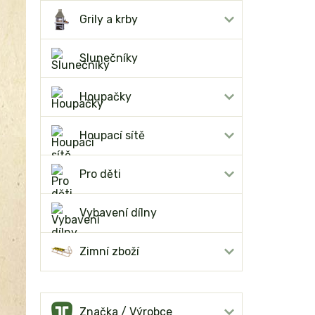
Grily a krby
Slunečníky
Houpačky
Houpací sítě
Pro děti
Vybavení dílny
Zimní zboží
Značka / Výrobce