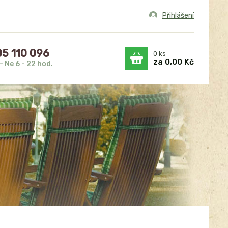
Přihlášení
5 110 096
0
ks
za
0,00 Kč
- Ne 6 - 22 hod.