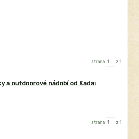
strana
z 1
íky a outdoorové nádobí od Kadai
strana
z 1