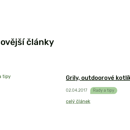
ovější články
Grily, outdoorové kotl
02
.
04
.
2017
Rady a tipy
celý článek