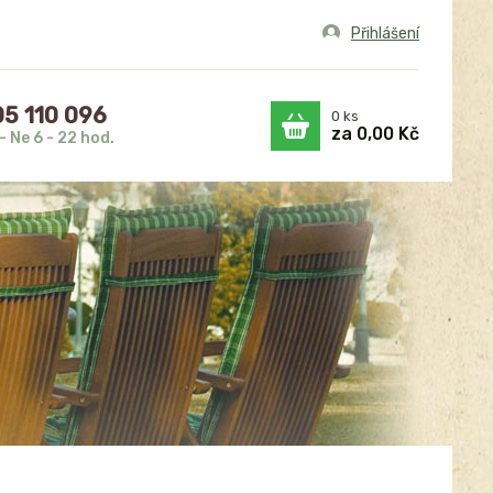
Přihlášení
5 110 096
0
ks
za
0,00 Kč
- Ne 6 - 22 hod.