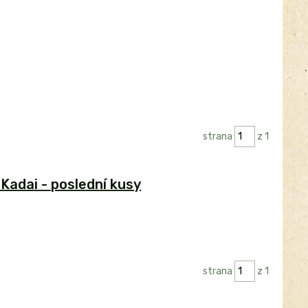
strana
z 1
 Kadai - poslední kusy
strana
z 1