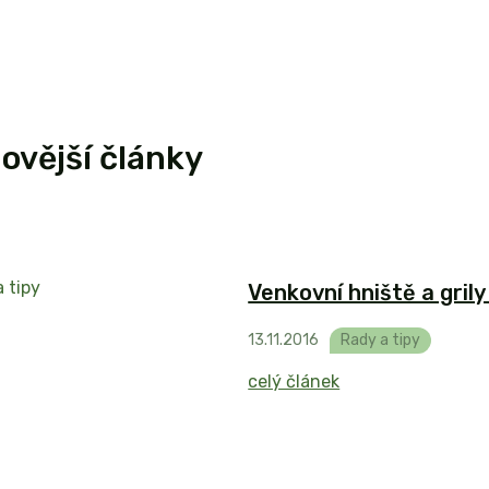
ovější články
Venkovní hniště a grily
13
.
11
.
2016
Rady a tipy
celý článek