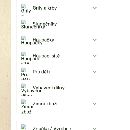
Grily a krby
Slunečníky
Houpačky
Houpací sítě
Pro děti
Vybavení dílny
Zimní zboží
Značka / Výrobce