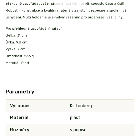
efektivně uspořádat vaše nástroje, což vám ušetří spoustu času a úsilí.
Robustní konstrukce a kvalitní materiály zajišťují bezpečné a spolehlivé
uchycení. Multi holder je je skvělým řešením pro organizaci vaší dílny.
Pro přehledné uspořádání nářadí
Délka: 31 cm
Šířka: 9,8 cm
Výška: 7 cm
Hmotnost: 266 g
Materiál: Plast
Parametry
Výrobce
Kistenberg
Materiál
plast
Rozměry
v popisu