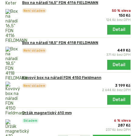
Box na nářadí 16,5" FDN 4116 FIELDMANN
50 % sleva
Není skladem
150 Kč
124 Kč
bez DPH
Detail
Box na nářadí 18,5" FDN 4118 FIELDMANN
449 Kč
Není skladem
371 Kč
bez DPH
Detail
Kovový box na nářadí FDN 4150 Fieldmann
3 199 Kč
Není skladem
2 644 Kč
bez DPH
Detail
Držák magnetický 610 mm
6 % sleva
Skladem
287 Kč
237 Kč
bez DPH