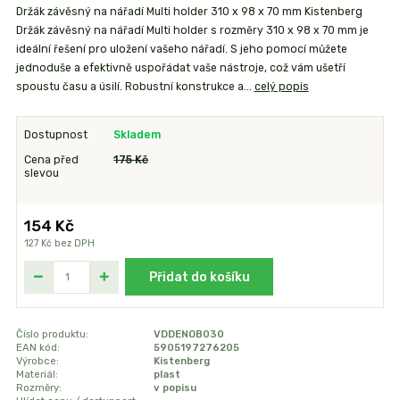
Držák závěsný na nářadí Multi holder 310 x 98 x 70 mm Kistenberg
Držák závěsný na nářadí Multi holder s rozměry 310 x 98 x 70 mm je
ideální řešení pro uložení vašeho nářadí. S jeho pomocí můžete
jednoduše a efektivně uspořádat vaše nástroje, což vám ušetří
spoustu času a úsilí. Robustní konstrukce a...
celý popis
Dostupnost
Skladem
Cena před
175 Kč
slevou
154 Kč
127 Kč
bez DPH
Přidat do košíku
Číslo produktu:
VDDENOB030
EAN kód:
5905197276205
Výrobce:
Kistenberg
Materiál:
plast
Rozměry:
v popisu