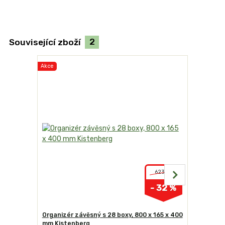
Související zboží
2
Akce
Akce
623 Kč
- 32 %
Organizér závěsný s 28 boxy, 800 x 165 x 400
Organizér 
mm Kistenberg
mm Kiste