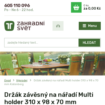
605 110 096
0
ks
za
0,00 Kč
Po - Ne 6 - 22 hod.
Menu
HLEDAT
Úvod
Výprodej
Držák závěsný na nářadí Multi holder 310 x 98 x 70
mm Kistenberg
Držák závěsný na nářadí Multi
holder 310 x 98 x 70 mm