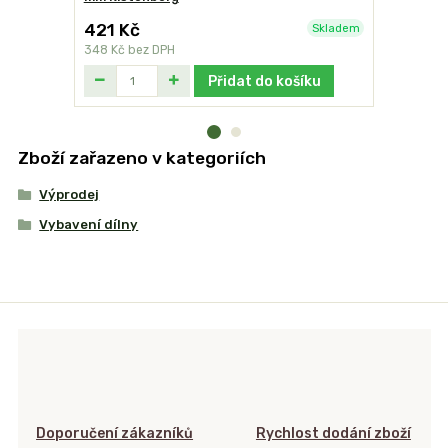
421 Kč
421 Kč
Skladem
348 Kč
bez DPH
348 Kč
bez
Přidat do košíku
Zboží zařazeno v kategoriích
Výprodej
Vybavení dílny
Doporučení zákazníků
Rychlost dodání zboží