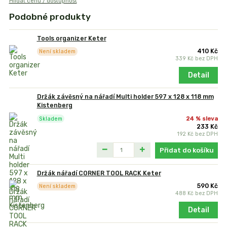
Hlídat cenu / dostupnost
Podobné produkty
Tools organizer Keter
410 Kč
Není skladem
339 Kč
bez DPH
Detail
Držák závěsný na nářadí Multi holder 597 x 128 x 118 mm
Kistenberg
24 % sleva
Skladem
233 Kč
192 Kč
bez DPH
Přidat do košíku
Držák nářadí CORNER TOOL RACK Keter
590 Kč
Není skladem
488 Kč
bez DPH
Detail