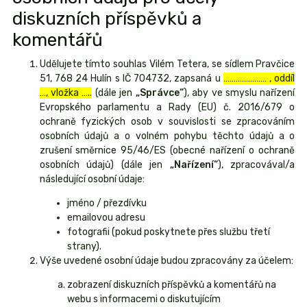
diskuzních příspěvků a
komentářů
Udělujete tímto souhlas Vilém Tetera, se sídlem Pravčice
51, 768 24 Hulín s IČ 704732, zapsaná u
………………… , oddíl
…, vložka …..
(dále jen
„Správce“
), aby ve smyslu nařízení
Evropského parlamentu a Rady (EU) č. 2016/679 o
ochraně fyzických osob v souvislosti se zpracováním
osobních údajů a o volném pohybu těchto údajů a o
zrušení směrnice 95/46/ES (obecné nařízení o ochraně
osobních údajů) (dále jen
„Nařízení“
), zpracovával/a
následující osobní údaje:
jméno / přezdívku
emailovou adresu
fotografii (pokud poskytnete přes službu třetí
strany).
Výše uvedené osobní údaje budou zpracovány za účelem:
zobrazení diskuzních příspěvků a komentářů na
webu s informacemi o diskutujícím