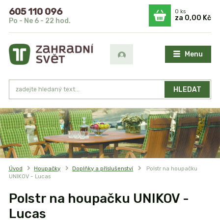
605 110 096
0
ks
za
0,00 Kč
Po - Ne 6 - 22 hod.
Menu
HLEDAT
Úvod
Houpačky
Doplňky a příslušenství
Polstr na houpačku
UNIKOV - Lucas
Polstr na houpačku UNIKOV -
Lucas