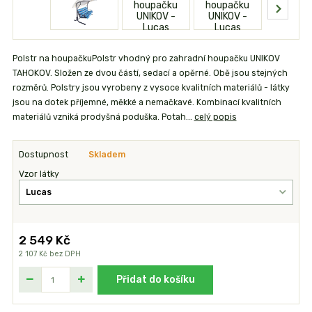
Polstr na houpačkuPolstr vhodný pro zahradní houpačku UNIKOV
TAHOKOV. Složen ze dvou částí, sedací a opěrné. Obě jsou stejných
rozměrů. Polstry jsou vyrobeny z vysoce kvalitních materiálů - látky
jsou na dotek příjemné, měkké a nemačkavé. Kombinací kvalitních
materiálů vzniká prodyšná poduška. Potah...
celý popis
Dostupnost
Skladem
Vzor látky
2 549 Kč
2 107 Kč
bez DPH
Přidat do košíku