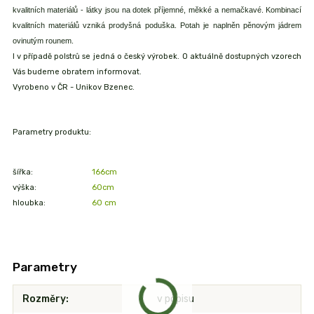
kvalitních materiálů - látky jsou na dotek příjemné, měkké a nemačkavé. Kombinací
kvalitních materiálů vzniká prodyšná poduška. Potah je naplněn pěnovým jádrem
ovinutým rounem.
I v případě polstrů se jedná o český výrobek. O aktuálně dostupných vzorech
Vás budeme obratem informovat.
Vyrobeno v ČR - Unikov Bzenec.
Parametry produktu:
šířka:
166cm
výška:
60cm
hloubka:
60 cm
Parametry
Rozměry
v popisu