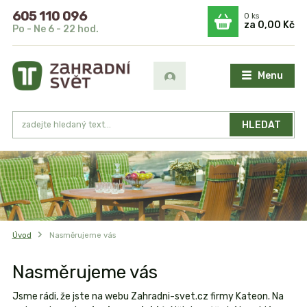
605 110 096
0
ks
za
0,00 Kč
Po - Ne 6 - 22 hod.
Menu
HLEDAT
Úvod
Nasměrujeme vás
Nasměrujeme vás
Jsme rádi, že jste na webu Zahradni-svet.cz firmy Kateon. Na