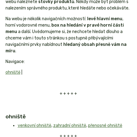
webu naleznete
stovky produktů
. Někdy může být problém s
nalezením správného produktu, které hledáte nebo očekáváte.
Na webu je několik navigačních možností:
levé hlavní menu
,
horní vodorovné menu,
box na hledání v pravé horní části
menu
a další. Uvědomujeme si, že nechcete hledat dlouho a
chceme vám i touto stránkou s postupně přibývajícími
navigačními prvky nabídnout
hledaný obsah přesně vám na
míru
.
Navigace:
ohniště
|
+ + + + +
ohniště
venkovní ohniště
,
zahradní ohniště
,
přenosné ohniště
+ + + + +