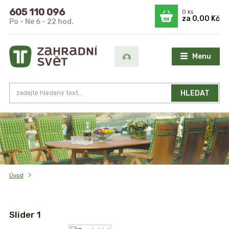
605 110 096
0
ks
za
0,00 Kč
Po - Ne 6 - 22 hod.
Menu
HLEDAT
Úvod
Slider 1