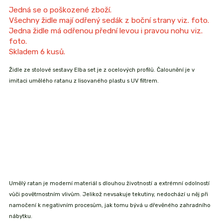
Jedná se o poškozené zboží.
Všechny židle mají odřený sedák z boční strany viz. foto.
Jedna židle má odřenou přední levou i pravou nohu viz.
foto.
Skladem 6 kusů.
Židle ze stolové sestavy Elba set je z ocelových profilů. Čalounění je v
imitaci umělého ratanu z lisovaného plastu s
UV filtrem
.
Umělý ratan
je
moderní materiál s dlouhou životností
a extrémní
odolností
vůči povětrnostním vlivům
. Jelikož
nevsakuje tekutiny
, nedochází u něj při
namočení k negativním procesům, jak tomu bývá u dřevěného zahradního
nábytku.