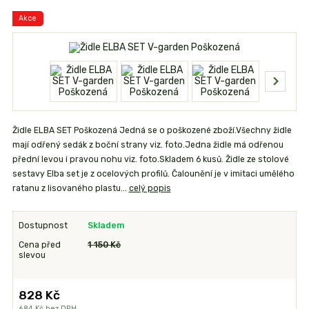
Akce
Židle ELBA SET Poškozená Jedná se o poškozené zboží.Všechny židle
mají odřený sedák z boční strany viz. foto.Jedna židle má odřenou
přední levou i pravou nohu viz. foto.Skladem 6 kusů. Židle ze stolové
sestavy Elba set je z ocelových profilů. Čalounění je v imitaci umělého
ratanu z lisovaného plastu...
celý popis
Dostupnost
Skladem
Cena před
1 150 Kč
slevou
828 Kč
684 Kč
bez DPH