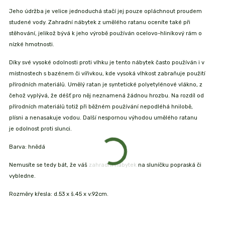
Jeho údržba je velice jednoduchá
stačí jej pouze opláchnout proudem
studené vody. Zahradní nábytek z umělého ratanu oceníte také při
stěhování, jelikož bývá k jeho výrobě používán ocelovo-hliníkový rám o
nízké hmotnosti.
Díky své vysoké
odolnosti proti vlhku
je tento nábytek často používán i v
místnostech s bazénem či vířivkou, kde vysoká vlhkost zabraňuje použití
přírodních materiálů. Umělý ratan je syntetické polyetylénové vlákno, z
čehož vyplývá, že déšť pro něj neznamená žádnou hrozbu. Na rozdíl od
přírodních materiálů totiž při běžném používání
nepodléhá hnilobě
,
plísni
a
nenasakuje vodou
. Další nespornou výhodou umělého ratanu
je
odolnost proti slunci
.
Barva: hnědá
Nemusíte se tedy bát, že váš zahradní nábytek na sluníčku popraská či
vybledne
.
Rozměry křesla:
d.53 x š.45 x v.92cm.