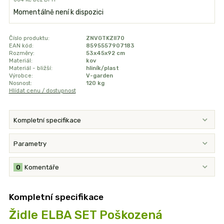
Momentálně není k dispozici
Číslo produktu:
ZNVGTKZII70
EAN kód:
8595557907183
Rozměry:
53x45x92 cm
Materiál:
kov
Materiál - bližší:
hliník/plast
Výrobce:
V-garden
Nosnost:
120 kg
Hlídat cenu / dostupnost
Kompletní specifikace
Parametry
0
Komentáře
Kompletní specifikace
Židle ELBA SET Poškozená