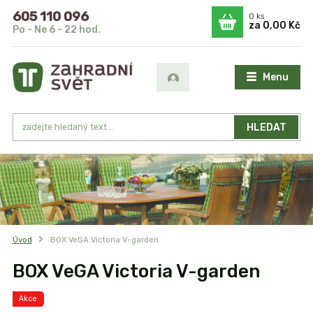
605 110 096
0
ks
za
0,00 Kč
Po - Ne 6 - 22 hod.
Menu
HLEDAT
Úvod
BOX VeGA Victoria V-garden
BOX VeGA Victoria V-garden
Akce