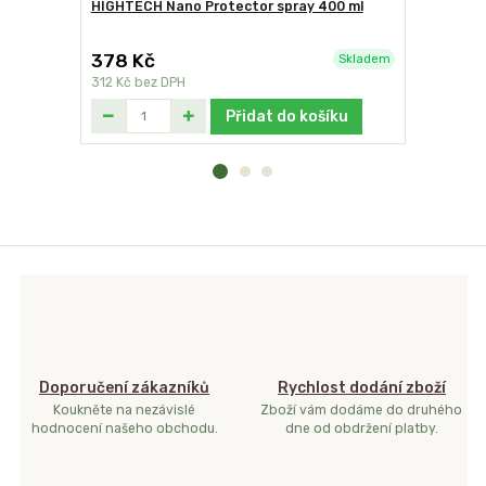
HIGHTECH Nano Protector spray 400 ml
Sestava Q
378 Kč
13 630 
Skladem
312 Kč
bez DPH
11 264 Kč
b
Přidat do košíku
Doporučení zákazníků
Rychlost dodání zboží
Koukněte na nezávislé
Zboží vám dodáme do druhého
hodnocení našeho obchodu.
dne od obdržení platby.