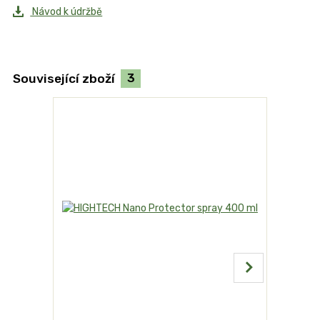
Návod k údržbě
Související zboží
3
Akce