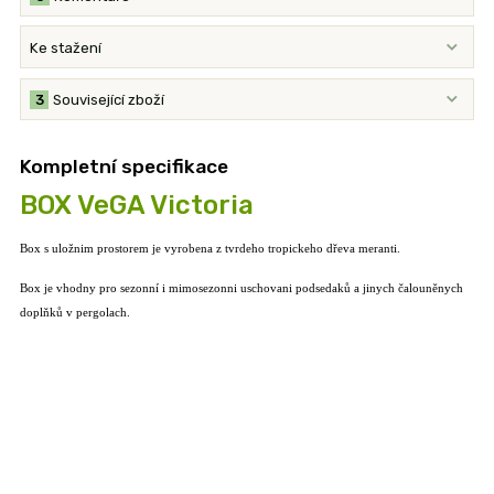
Ke stažení
3
Související zboží
Kompletní specifikace
BOX VeGA Victoria
Box s uložnim prostorem je vyrobena z tvrdeho tropickeho dřeva meranti.
Box je vhodny pro sezonní i mimosezonni uschovani podsedaků a jinych čalouněnych
doplňků v pergolach.