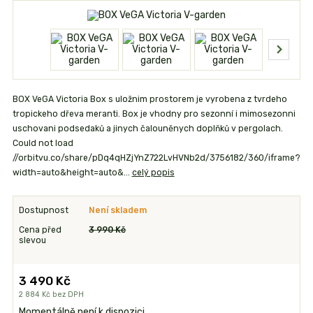
BOX VeGA Victoria Box s uložnim prostorem je vyrobena z tvrdeho
tropickeho dřeva meranti. Box je vhodny pro sezonní i mimosezonni
uschovani podsedaků a jinych čalouněnych doplňků v pergolach.
Could not load
//orbitvu.co/share/pDq4qHZjYnZ722LvHVNb2d/3756182/360/iframe?
width=auto&height=auto&...
celý popis
Dostupnost
Není skladem
Cena před
3 990 Kč
slevou
3 490 Kč
2 884 Kč
bez DPH
Momentálně není k dispozici