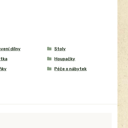
vení dílny
Stoly
tka
Houpačky
ňky
Péče o nábytek