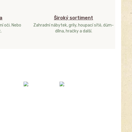
a
Široký sortiment
ní oči. Nebo
Zahradní nábytek, grily, houpací sítě, dům-
.
dílna, hračky a další.