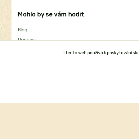
Mohlo by se vám hodit
Blog
Doprava
Proč nakoupit u nás
I tento web používá k poskytování sl
Reference z Heureka.cz
Nezávislá reference dTest
Nákup na splátky
Obchodní podmínky
Reklamační řád