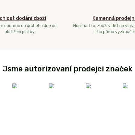
chlost dodání zboží
Kamenná prodejn
ám dodáme do druhého dne od
Není nad to, zboží vidět na vlast
obdržení platby.
si ho přímo vyzkoušet
Jsme autorizovaní prodejci značek