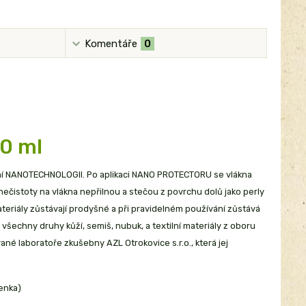
Komentáře
0
0 ml
ní NANOTECHNOLOGII. Po aplikaci NANO PROTECTORU se vlákna
čistoty na vlákna nepřilnou a stečou z povrchu dolů jako perly
 Materiály zůstávají prodyšné a při pravidelném používání zůstává
šechny druhy kůží, semiš, nubuk, a textilní materiály z oboru
é laboratoře zkušebny AZL Otrokovice s.r.o., která jej
ženka)