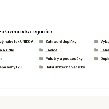
zařazeno v kategoriích
vý nábytek UNIKOV
Zahradní doplňky
Vyba
a a židle
Lavice
Lehá
n
Polstry a podsedáky
Dopl
ana nábytku
Další užitečné věcičky