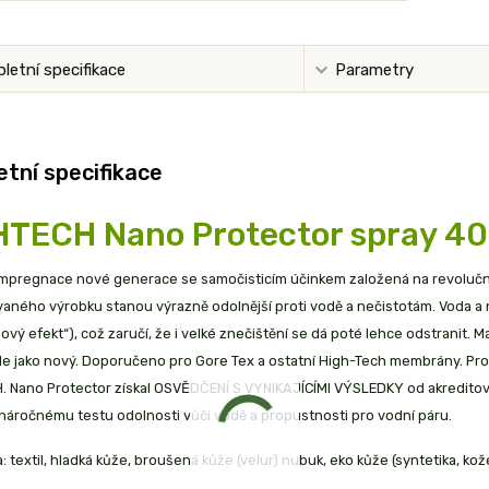
letní specifikace
Parametry
tní specifikace
HTECH Nano Protector spray 40
impregnace nové generace se samočisticím účinkem založená na revoluč
ného výrobku stanou výrazně odolnější proti vodě a nečistotám. Voda a ne
osový efekt“), což zaručí, že i velké znečištění se dá poté lehce odstranit.
e jako nový. Doporučeno pro Gore Tex a ostatní High-Tech membrány. Pro v
 Nano Protector získal OSVĚDČENÍ S VYNIKAJÍCÍMI VÝSLEDKY od akreditovan
náročnému testu odolnosti vůči vodě a propustnosti pro vodní páru.
 textil, hladká kůže, broušená kůže (velur) nubuk, eko kůže (syntetika, ko