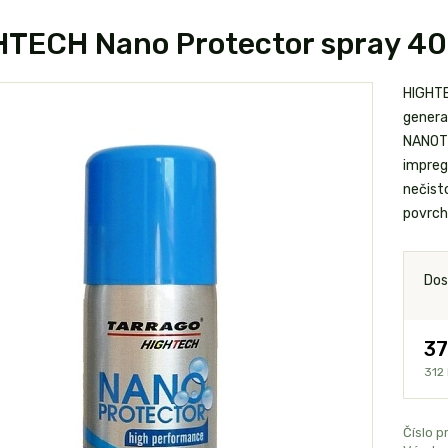
HTECH Nano Protector spray 40
HIGHTE
genera
NANOTE
impreg
nečist
povrch
Dos
37
312
Číslo p