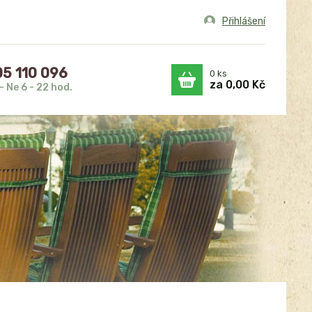
Přihlášení
5 110 096
0
ks
za
0,00 Kč
- Ne 6 - 22 hod.