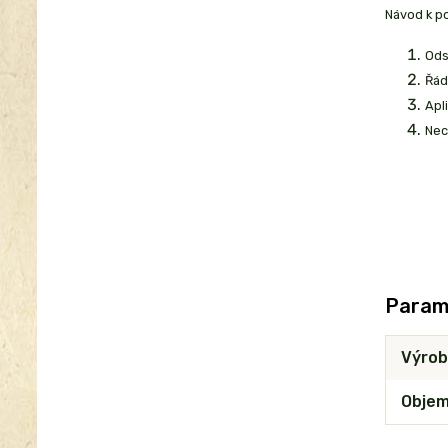
Návod k po
Ods
Řád
Apl
Nec
Param
Výrob
Obje