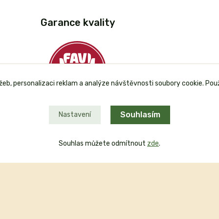
Garance kvality
užeb, personalizaci reklam a analýze návštěvnosti soubory cookie. Pou
Souhlasím
Nastavení
Plaťte u nás bezpečně
Souhlas můžete odmítnout
zde
.