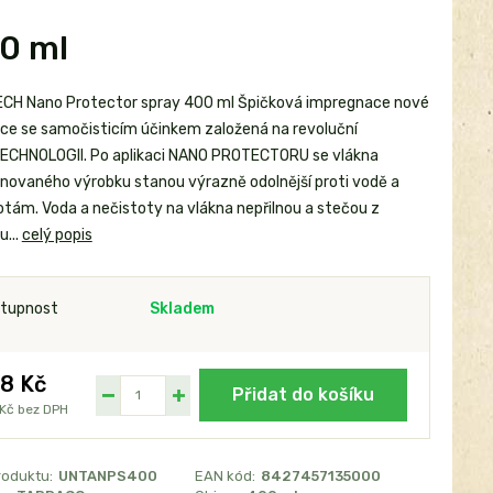
0 ml
CH Nano Protector spray 400 ml Špičková impregnace nové
ce se samočisticím účinkem založená na revoluční
CHNOLOGII. Po aplikaci NANO PROTECTORU se vlákna
novaného výrobku stanou výrazně odolnější proti vodě a
otám. Voda a nečistoty na vlákna nepřilnou a stečou z
u...
celý popis
tupnost
Skladem
8 Kč
Přidat do košíku
 Kč
bez DPH
roduktu:
UNTANPS400
EAN kód:
8427457135000