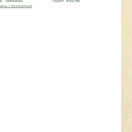
e:
TARRAGO
Objem:
400 ml
cenu / dostupnost