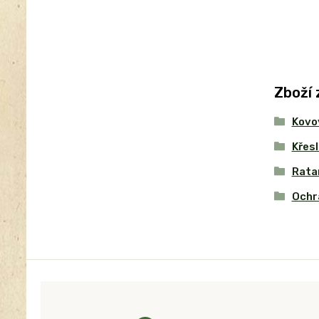
Zboží 
Kovo
Křesl
Rata
Ochr