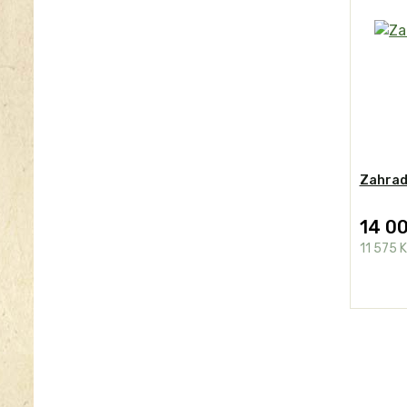
Zahrad
14 0
11 575 