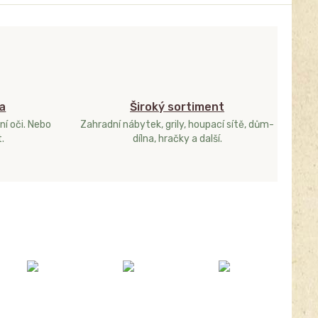
a
Široký sortiment
ní oči. Nebo
Zahradní nábytek, grily, houpací sítě, dům-
.
dílna, hračky a další.