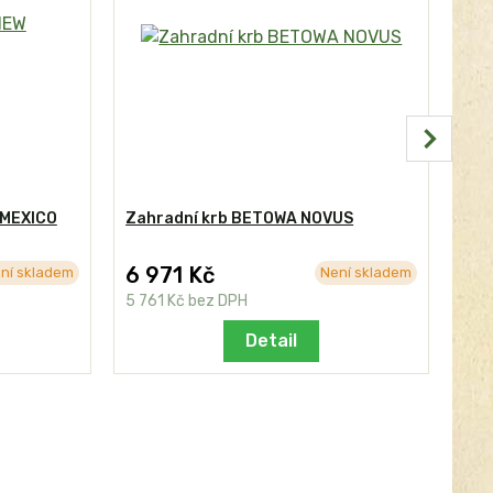
 MEXICO
Zahradní krb BETOWA NOVUS
Zah
6 971 Kč
14
ní skladem
Není skladem
5 761 Kč
bez DPH
11 
Detail