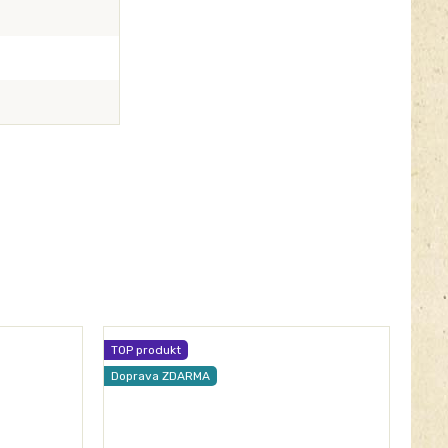
TOP produkt
Dopr
Doprava ZDARMA