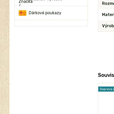
Rozm
Dárkové poukazy
Mater
Výrob
Souvis
Doprava