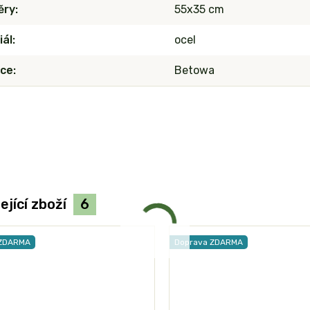
ěry
55x35 cm
iál
ocel
ce
Betowa
ející zboží
6
 ZDARMA
Doprava ZDARMA