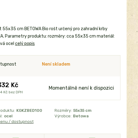
št 55x35 cm BETOWA Bio rošt určený pro zahradní krby
. Parametry produktu: rozměry: cca 55x35 cm materiál:
vá ocel
celý popis
tupnost
Není skladem
332 Kč
Momentálně není k dispozici
54 Kč
bez DPH
roduktu:
KGKZBED100
Rozměry:
55x35 cm
l:
ocel
Výrobce:
Betowa
cenu / dostupnost