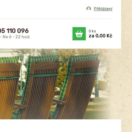
Přihlášení
5 110 096
0
ks
za
0,00 Kč
- Ne 6 - 22 hod.