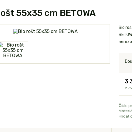
 rošt 55x35 cm BETOWA
Bio ro
BETOWA
nerezo
Dos
3 
2 7
Číslo p
Materiá
Hlídat 