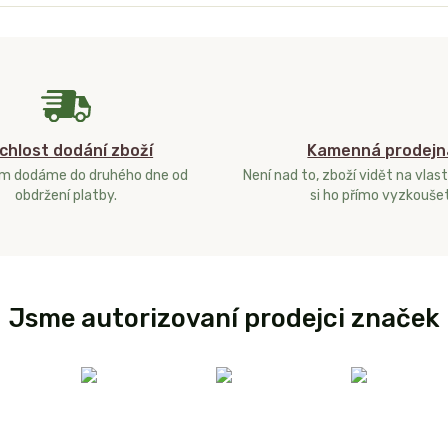
chlost dodání zboží
Kamenná prodejn
ám dodáme do druhého dne od
Není nad to, zboží vidět na vlast
obdržení platby.
si ho přímo vyzkoušet
Jsme autorizovaní prodejci značek