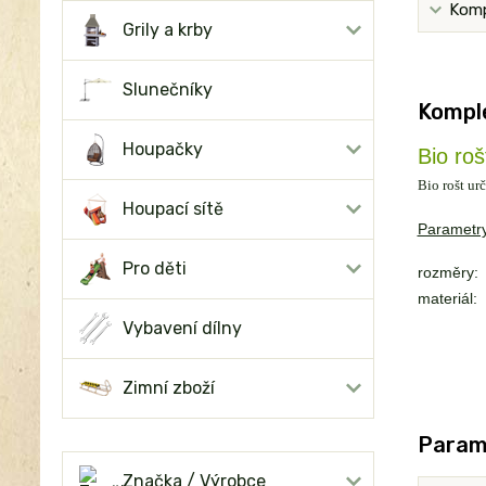
Komp
Grily a krby
Slunečníky
Komple
Houpačky
Bio ro
Bio rošt u
Houpací sítě
Parametry
Pro děti
rozměry:
materiál:
Vybavení dílny
Zimní zboží
Param
Značka / Výrobce