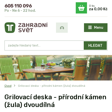
605 110 096
0
ks
za
0,00 Kč
Po - Ne 6 - 22 hod.
Menu
HLEDAT
Úvod
Grilovací deska - přírodní kámen (žula) dvoudílná
Grilovací deska - přírodní kámen
(žula) dvoudílná