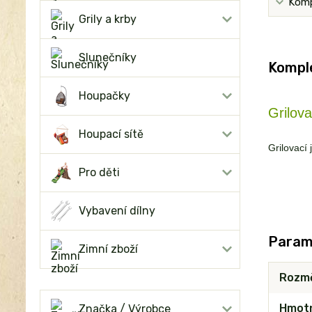
Komp
Grily a krby
Slunečníky
Komple
Houpačky
Grilova
Houpací sítě
Grilovací
Pro děti
Vybavení dílny
Param
Zimní zboží
Rozm
Hmot
Značka / Výrobce