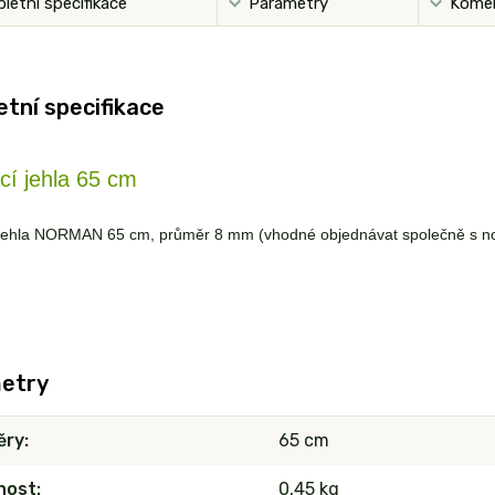
letní specifikace
Parametry
Kome
tní specifikace
cí jehla 65 cm
 jehla NORMAN 65 cm, průměr 8 mm (vhodné objednávat společně s n
etry
ěry
65 cm
nost
0,45 kg