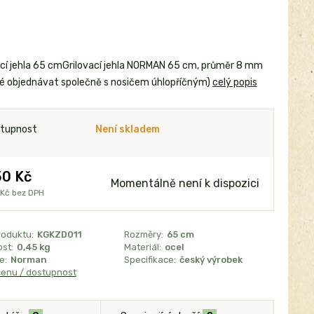
ací jehla 65 cmGrilovací jehla NORMAN 65 cm, průměr 8 mm
é objednávat společně s nosičem úhlopříčným)
celý popis
tupnost
Není skladem
0 Kč
Momentálně není k dispozici
 Kč
bez DPH
roduktu:
KGKZD011
Rozměry:
65 cm
st:
0,45 kg
Materiál:
ocel
e:
Norman
Specifikace:
český výrobek
cenu / dostupnost