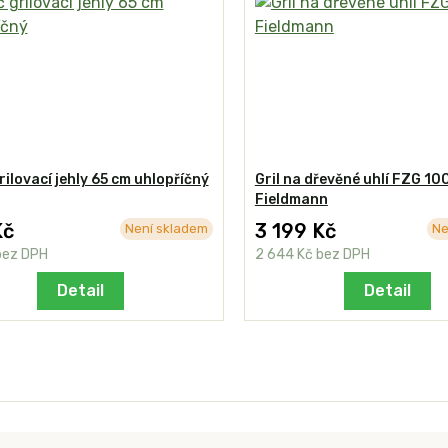
rilovací jehly 65 cm uhlopříčný
Gril na dřevěné uhlí FZG 10
Fieldmann
Kč
3 199 Kč
Není skladem
Ne
bez DPH
2 644 Kč
bez DPH
Detail
Detail