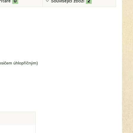
ntáře
0
Související zboží
2
osičem úhlopříčným)