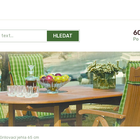
60
HLEDAT
Po 
Grilovací jehla 65 cm