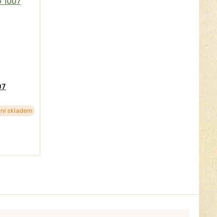
07
ní skladem