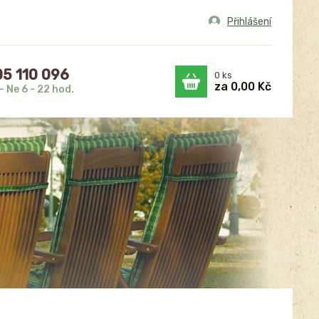
Přihlášení
5 110 096
0
ks
za
0,00 Kč
- Ne 6 - 22 hod.