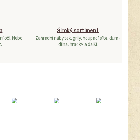
a
Široký sortiment
ní oči. Nebo
Zahradní nábytek, grily, houpací sítě, dům-
.
dílna, hračky a další.