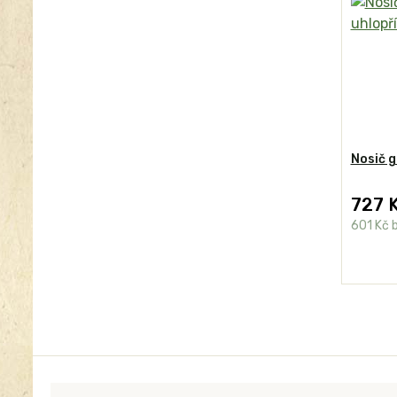
Nosič g
727 
601 Kč