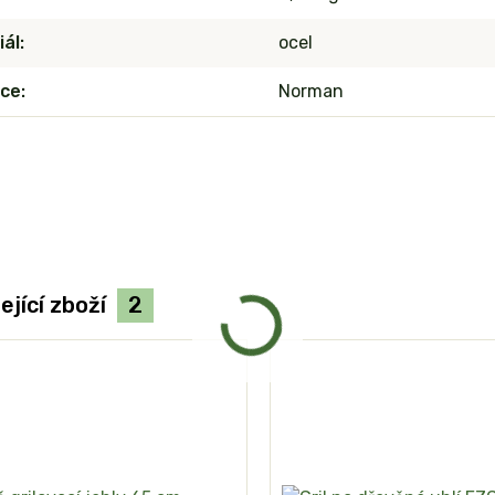
iál
ocel
ce
Norman
ející zboží
2