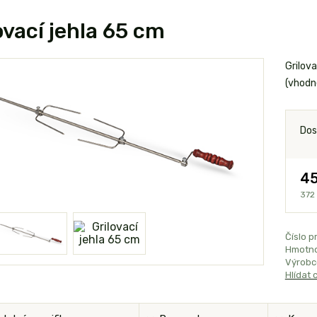
ovací jehla 65 cm
Grilov
(vhodn
Dos
45
372
Číslo p
Hmotno
Výrobc
Hlídat 