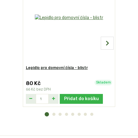
Lepidlo pro domovní čísla - blistr
Domovní č
80 Kč
199 Kč
Skladem
66 Kč
bez DPH
164 Kč
bez
Přidat do košíku