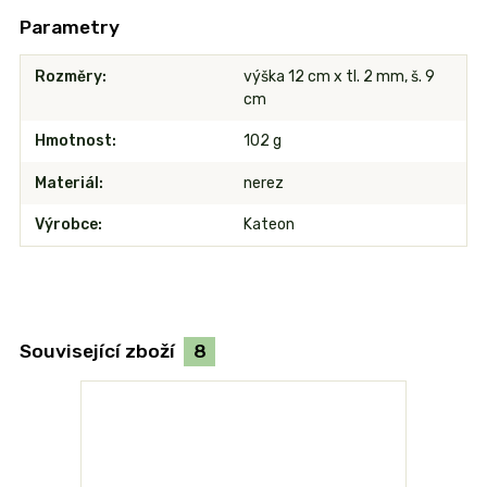
Parametry
Rozměry
výška 12 cm x tl. 2 mm, š. 9
cm
Hmotnost
102 g
Materiál
nerez
Výrobce
Kateon
Související zboží
8