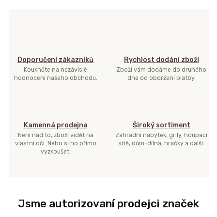
Doporučení zákazníků
Rychlost dodání zboží
Koukněte na nezávislé
Zboží vám dodáme do druhého
hodnocení našeho obchodu.
dne od obdržení platby.
Kamenná prodejna
Široký sortiment
Není nad to, zboží vidět na
Zahradní nábytek, grily, houpací
vlastní oči. Nebo si ho přímo
sítě, dům-dílna, hračky a další.
vyzkoušet.
Jsme autorizovaní prodejci značek