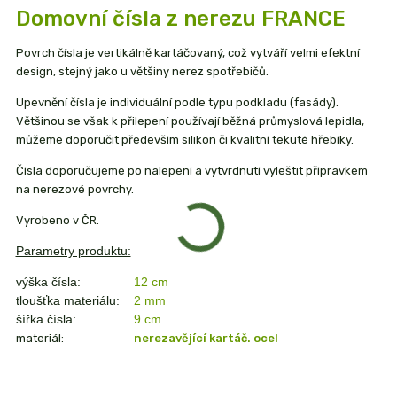
Domovní čísla z nerezu FRANCE
Povrch čísla je vertikálně kartáčovaný, což vytváří velmi efektní
design, stejný jako u většiny nerez spotřebičů.
Upevnění čísla je individuální podle typu podkladu (fasády).
Většinou se však k přilepení používají běžná průmyslová lepidla,
můžeme doporučit především silikon či kvalitní tekuté hřebíky.
Čísla doporučujeme po nalepení a vytvrdnutí vyleštit přípravkem
na nerezové povrchy.
Vyrobeno v ČR.
Parametry produktu:
výška čísla:
12 cm
tloušťka materiálu:
2 mm
šířka čísla:
9 cm
materiál:
nerezavějící kartáč. ocel