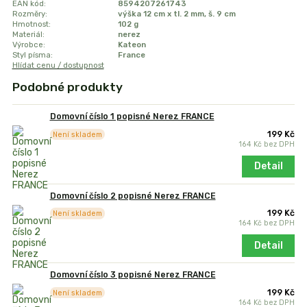
EAN kód:
8594207261743
Rozměry:
výška 12 cm x tl. 2 mm, š. 9 cm
Hmotnost:
102 g
Materiál:
nerez
Výrobce:
Kateon
Styl písma:
France
Hlídat cenu / dostupnost
Podobné produkty
Domovní číslo 1 popisné Nerez FRANCE
199 Kč
Není skladem
164 Kč
bez DPH
Detail
Domovní číslo 2 popisné Nerez FRANCE
199 Kč
Není skladem
164 Kč
bez DPH
Detail
Domovní číslo 3 popisné Nerez FRANCE
199 Kč
Není skladem
164 Kč
bez DPH