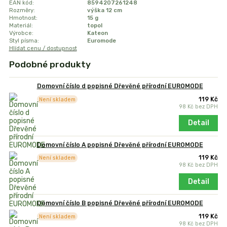
EAN kód:
8594207261248
Rozměry:
výška 12 cm
Hmotnost:
15 g
Materiál:
topol
Výrobce:
Kateon
Styl písma:
Euromode
Hlídat cenu / dostupnost
Podobné produkty
Domovní číslo d popisné Dřevěné přírodní EUROMODE
119 Kč
Není skladem
98 Kč
bez DPH
Detail
Domovní číslo A popisné Dřevěné přírodní EUROMODE
119 Kč
Není skladem
98 Kč
bez DPH
Detail
Domovní číslo B popisné Dřevěné přírodní EUROMODE
119 Kč
Není skladem
98 Kč
bez DPH