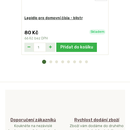
Lepidlo pro domovní čísla - blistr
Domovní čí
BELWE
80 Kč
119 Kč
Skladem
66 Kč
bez DPH
98 Kč
bez 
Přidat do košíku
Doporučení zákazníků
Rychlost dodání zboží
Koukněte na nezávislé
Zboží vám dodáme do druhého