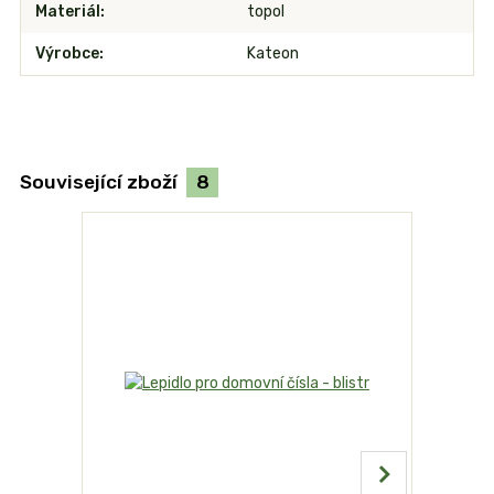
Materiál
topol
Výrobce
Kateon
Související zboží
8