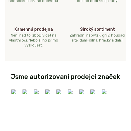
hodnocení našeho obchodu.
dne od obdržení platby.
Kamenná prodejna
Široký sortiment
Není nad to, zboží vidět na
Zahradní nábytek, grily, houpací
vlastní oči. Nebo si ho přímo
sítě, dům-dílna, hračky a další.
vyzkoušet.
Jsme autorizovaní prodejci značek