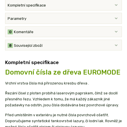
Kompletní specifikace
Parametry
0
Komentáře
8
Související zboží
Kompletní specifikace
Domovní čísla ze dřeva EUROMODE
Vrchní vrstva čísla má přirozenou kresbu dřeva .
Řezání čísel z ploten probíhá laserovým paprskem, čímž se docílí
přesného řezu. Vzhledem k tomu, že má každý zákazník jiné
požadavky na odstín, jsou čísla dodávána bez povrchové úpravy.
Před umístěním v exteriéru je nutné čísla povrchově ošetřit.
Doporučujeme syntetické tenkovrstvé lazury, či lodní lak. Rovněž je
možné čísla ošetřit olejem či olejovou lazurou.