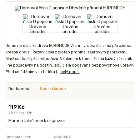
Domovní čísla ze dřeva EUROMODE Vrchní vrstva čísla má přirozenou
kresbu dřeva . Řezání čísel z ploten probíhá laserovým paprskem,
čímž se docílí přesného řezu. Vzhledem k tomu, že má každý zákazník
jiné požadavky na odstín, jsou čísla dodávána bez povrchové úpravy.
Před umístěním v exteriéru j...
celý popis
Dostupnost
Není skladem
119 Kč
98 Kč
bez DPH
Momentálně není k dispozici
Číslo produktu:
DCDPEDV