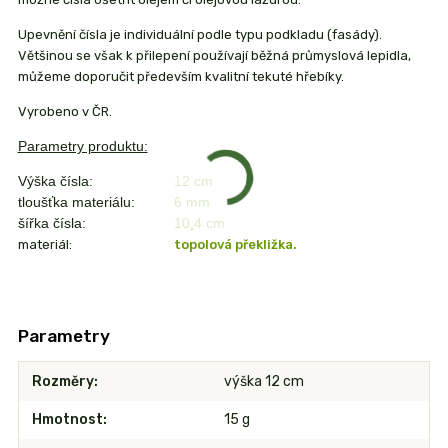
Upevnění čísla je individuální podle typu podkladu (fasády).
Většinou se však k přilepení používají běžná průmyslová lepidla,
můžeme doporučit především kvalitní tekuté hřebíky.
Vyrobeno v ČR.
Parametry produktu:
Výška čísla:
12 cm
tloušťka materiálu:
6 mm
šířka čísla:
10,4 cm
materiál:
topolová překližka.
Parametry
Rozměry
výška 12 cm
Hmotnost
15 g