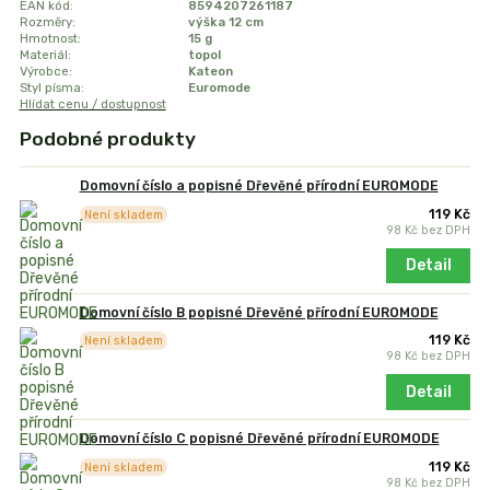
EAN kód:
8594207261187
Rozměry:
výška 12 cm
Hmotnost:
15 g
Materiál:
topol
Výrobce:
Kateon
Styl písma:
Euromode
Hlídat cenu / dostupnost
Podobné produkty
Domovní číslo a popisné Dřevěné přírodní EUROMODE
119 Kč
Není skladem
98 Kč
bez DPH
Detail
Domovní číslo B popisné Dřevěné přírodní EUROMODE
119 Kč
Není skladem
98 Kč
bez DPH
Detail
Domovní číslo C popisné Dřevěné přírodní EUROMODE
119 Kč
Není skladem
98 Kč
bez DPH