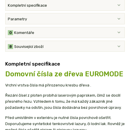
Kompletní specifikace
Parametry
0
Komentáře
8
Související zboží
Kompletní specifikace
Domovní čísla ze dřeva EUROMODE
Vrchní vrstva čísla má přirozenou kresbu dřeva .
Řezání čísel z ploten probíhá laserovým paprskem, čímž se docílí
přesného řezu. Vzhledem k tomu, že má každý zákazník jiné
požadavky na odstín, jsou čísla dodávána bez povrchové úpravy.
Před umístěním v exteriéru je nutné čísla povrchově ošetřit.
Doporučujeme syntetické tenkovrstvé lazury, či lodní lak. Rovněž je
možné čísla ošetřit olejem či olejovou lazurou.