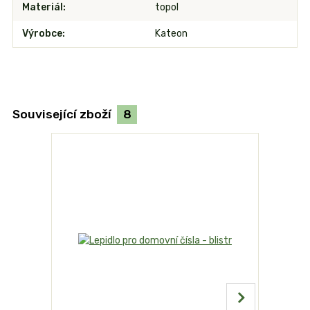
Materiál
topol
Výrobce
Kateon
Související zboží
8