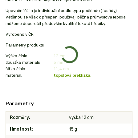
Upevnění čísla je individuální podle typu podkladu (fasády).
Většinou se však k přilepení používají běžná průmyslová lepidla,
můžeme doporučit především kvalitní tekuté hřebíky.
Vyrobeno v ČR.
Parametry produktu:
Výška čísla:
12 cm
tloušťka materiálu:
6 mm
šířka čísla:
11,4 cm
materiál:
topolová překližka.
Parametry
Rozměry
výška 12 cm
Hmotnost
15 g