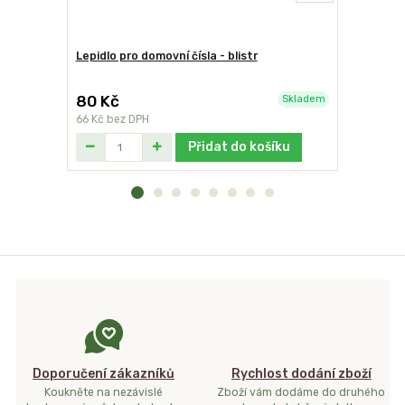
Lepidlo pro domovní čísla - blistr
Domovní čí
BELWE
80 Kč
119 Kč
Skladem
66 Kč
bez DPH
98 Kč
bez 
Přidat do košíku
Doporučení zákazníků
Rychlost dodání zboží
Koukněte na nezávislé
Zboží vám dodáme do druhého