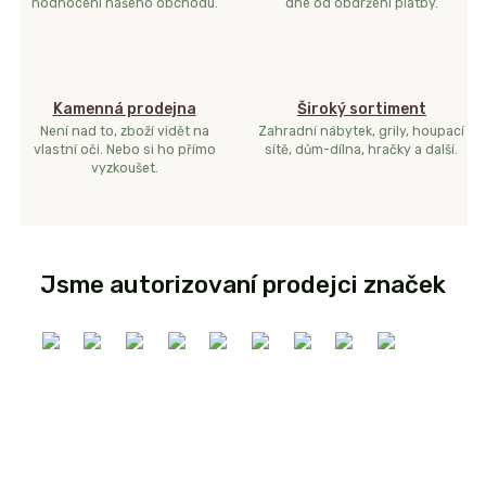
hodnocení našeho obchodu.
dne od obdržení platby.
Kamenná prodejna
Široký sortiment
Není nad to, zboží vidět na
Zahradní nábytek, grily, houpací
vlastní oči. Nebo si ho přímo
sítě, dům-dílna, hračky a další.
vyzkoušet.
Jsme autorizovaní prodejci značek