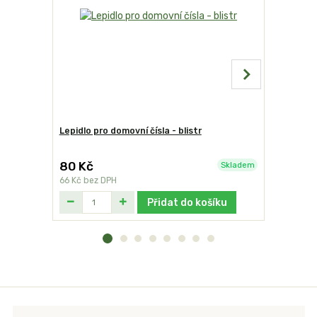
Lepidlo pro domovní čísla - blistr
Domovní čí
BELWE
80 Kč
119 Kč
Skladem
66 Kč
bez DPH
98 Kč
bez 
Přidat do košíku