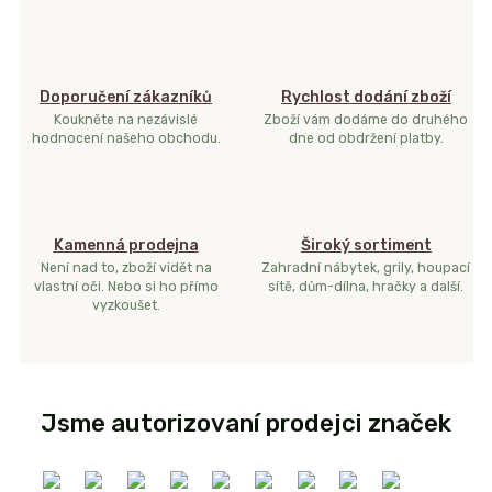
Doporučení zákazníků
Rychlost dodání zboží
Koukněte na nezávislé
Zboží vám dodáme do druhého
hodnocení našeho obchodu.
dne od obdržení platby.
Kamenná prodejna
Široký sortiment
Není nad to, zboží vidět na
Zahradní nábytek, grily, houpací
vlastní oči. Nebo si ho přímo
sítě, dům-dílna, hračky a další.
vyzkoušet.
Jsme autorizovaní prodejci značek