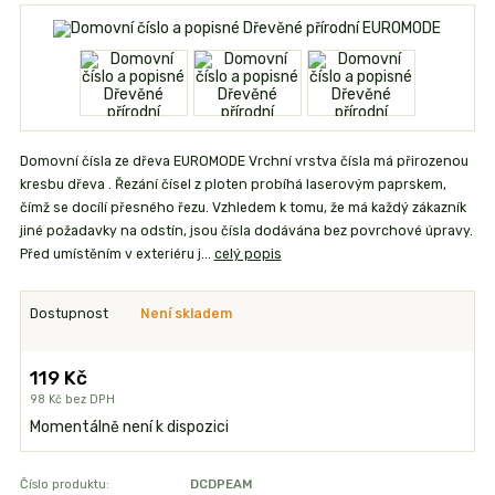
Domovní čísla ze dřeva EUROMODE Vrchní vrstva čísla má přirozenou
kresbu dřeva . Řezání čísel z ploten probíhá laserovým paprskem,
čímž se docílí přesného řezu. Vzhledem k tomu, že má každý zákazník
jiné požadavky na odstín, jsou čísla dodávána bez povrchové úpravy.
Před umístěním v exteriéru j...
celý popis
Dostupnost
Není skladem
119 Kč
98 Kč
bez DPH
Momentálně není k dispozici
Číslo produktu:
DCDPEAM