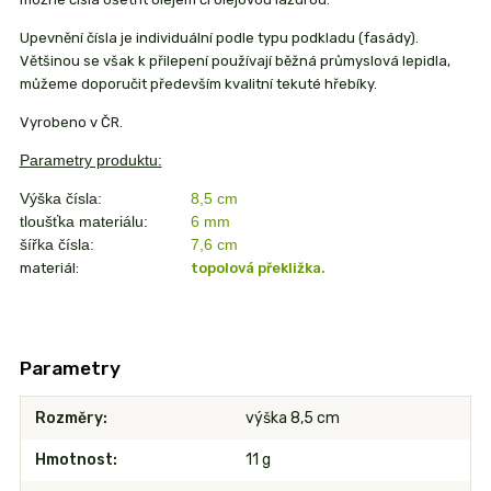
Upevnění čísla je individuální podle typu podkladu (fasády).
Většinou se však k přilepení používají běžná průmyslová lepidla,
můžeme doporučit především kvalitní tekuté hřebíky.
Vyrobeno v ČR.
Parametry produktu:
Výška čísla:
8,5 cm
tloušťka materiálu:
6 mm
šířka čísla:
7,6 cm
materiál:
topolová překližka.
Parametry
Rozměry
výška 8,5 cm
Hmotnost
11 g