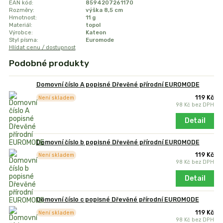
EAN kód:
8594207261170
Rozměry:
výška 8,5 cm
Hmotnost:
11 g
Materiál:
topol
Výrobce:
Kateon
Styl písma:
Euromode
Hlídat cenu / dostupnost
Podobné produkty
Domovní číslo A popisné Dřevěné přírodní EUROMODE
119 Kč
Není skladem
98 Kč
bez DPH
Detail
Domovní číslo b popisné Dřevěné přírodní EUROMODE
119 Kč
Není skladem
98 Kč
bez DPH
Detail
Domovní číslo c popisné Dřevěné přírodní EUROMODE
119 Kč
Není skladem
98 Kč
bez DPH