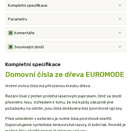
Kompletní specifikace
Parametry
0
Komentáře
8
Související zboží
Kompletní specifikace
Domovní čísla ze dřeva EUROMODE
Vrchní vrstva čísla má přirozenou kresbu dřeva .
Řezání čísel z ploten probíhá laserovým paprskem, čímž se docílí
přesného řezu. Vzhledem k tomu, že má každý zákazník jiné
požadavky na odstín, jsou čísla dodávána bez povrchové úpravy.
Před umístěním v exteriéru je nutné čísla povrchově ošetřit.
Doporučujeme syntetické tenkovrstvé lazury, či lodní lak. Rovněž je
možné čísla ošetřit olejem či olejovou lazurou.