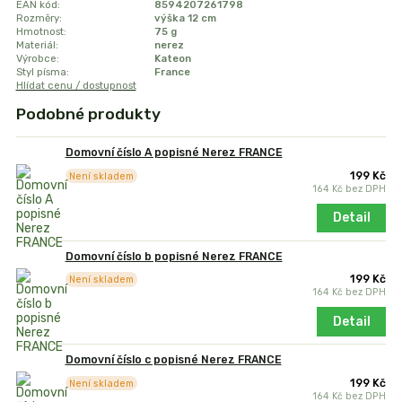
EAN kód:
8594207261798
Rozměry:
výška 12 cm
Hmotnost:
75 g
Materiál:
nerez
Výrobce:
Kateon
Styl písma:
France
Hlídat cenu / dostupnost
Podobné produkty
Domovní číslo A popisné Nerez FRANCE
199 Kč
Není skladem
164 Kč
bez DPH
Detail
Domovní číslo b popisné Nerez FRANCE
199 Kč
Není skladem
164 Kč
bez DPH
Detail
Domovní číslo c popisné Nerez FRANCE
199 Kč
Není skladem
164 Kč
bez DPH