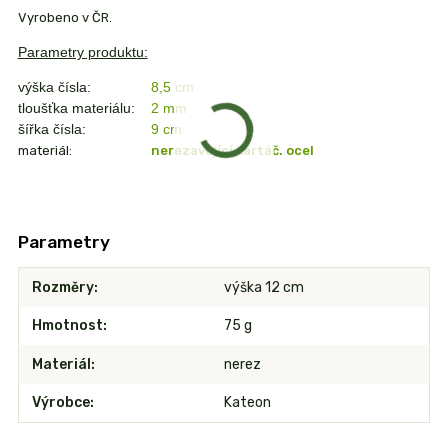
Vyrobeno v ČR.
Parametry produktu:
výška čísla:
8,5 cm
tloušťka materiálu:
2 mm
šířka čísla:
9 cm
materiál:
nerezavějící kartáč. ocel
Parametry
Rozměry
výška 12 cm
Hmotnost
75 g
Materiál
nerez
Výrobce
Kateon