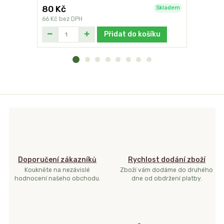
80 Kč
199 Kč
Skladem
66 Kč
bez DPH
164 Kč
bez
Přidat do košíku
Doporučení zákazníků
Rychlost dodání zboží
Koukněte na nezávislé
Zboží vám dodáme do druhého
hodnocení našeho obchodu.
dne od obdržení platby.