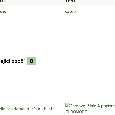
iál
nerez
ce
Kateon
ející zboží
8