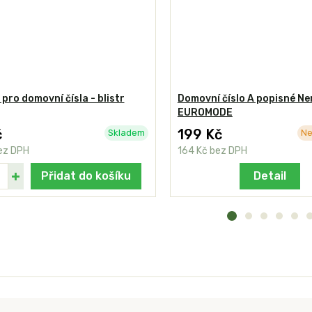
 pro domovní čísla - blistr
Domovní číslo A popisné Ne
EUROMODE
č
199 Kč
Skladem
Ne
ez DPH
164 Kč
bez DPH
Přidat do košíku
Detail