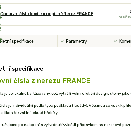
Domovní číslo lomítko popisné Nerez FRANCE
74 Kč
b
letní specifikace
Parametry
Kome
tní specifikace
vní čísla z nerezu FRANCE
la je vertikálně kartáčovaný, což vytváří velmi efektní design, stejný jako
ísla je individuální podle typu podkladu (fasády). Většinou se však k př
silikon či kvalitní tekuté hřebíky.
ručujeme po nalepení a vytvrdnutí vyleštit přípravkem na nerezové povr