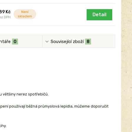
89 Kč
Není
Detail
skladem
ez DPH
ntáře
0
Související zboží
8
 u většiny nerez spotřebičů.
ilepení používají běžná průmyslová lepidla, můžeme doporučit
chy.