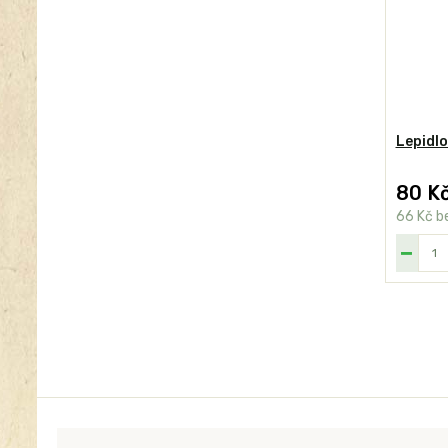
Lepidlo
80 K
66 Kč
b