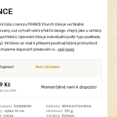
ANCE
í čísla z nerezu FRANCE Povrch čísla je vertikálně
vaný, což vytváří velmi efektní design, stejný jako u většiny
potřebičů. Upevnění čísla je individuální podle typu podkladu
). Většinou se však k přilepení používají běžná průmyslová
a, můžeme doporučit především si...
celý popis
tupnost
Není skladem
9 Kč
Momentálně není k dispozici
 Kč
bez DPH
roduktu:
DCN2KFAV
EAN kód:
8594207261804
y:
výška 12 cm
Hmotnost:
101 g
l:
nerez
Výrobce:
Kateon