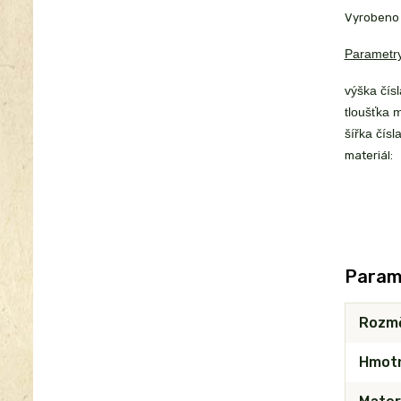
Vyrobeno 
Parametry
výška čísl
tloušťka m
šířka čísla
materiál:
Param
Rozm
Hmot