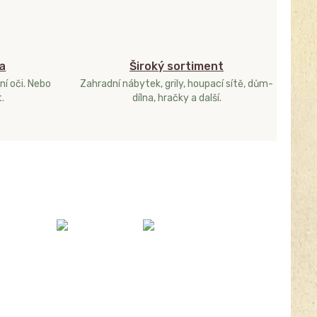
a
Široký sortiment
ní oči. Nebo
Zahradní nábytek, grily, houpací sítě, dům-
.
dílna, hračky a další.