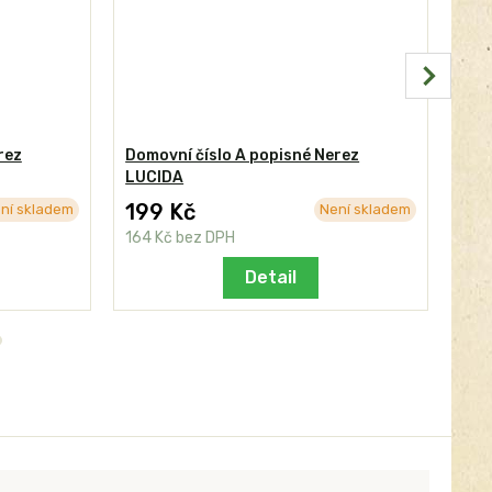
rez
Domovní číslo A popisné Nerez
Dom
LUCIDA
BE
199 Kč
24
ní skladem
Není skladem
164 Kč
bez DPH
206
Detail