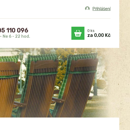
Přihlášení
5 110 096
0
ks
za
0,00 Kč
- Ne 6 - 22 hod.