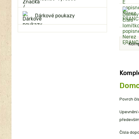
Dárkové poukazy
Komp
Komple
Domo
Povrch čís
Upevnění č
především 
Čísla dopo