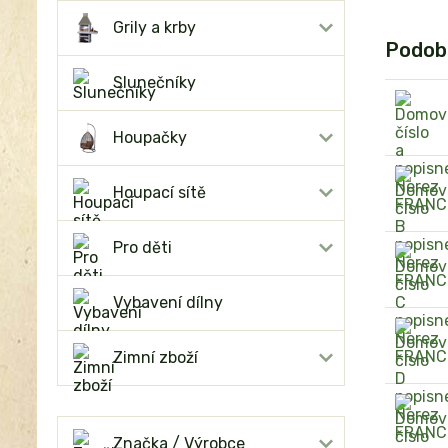
Grily a krby
Podob
Slunečníky
Houpačky
Houpací sítě
Pro děti
Vybavení dílny
Zimní zboží
Značka / Výrobce