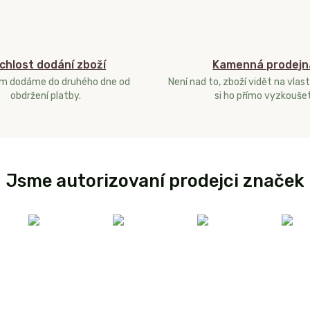
chlost dodání zboží
Kamenná prodejn
ám dodáme do druhého dne od
Není nad to, zboží vidět na vlast
obdržení platby.
si ho přímo vyzkoušet
Jsme autorizovaní prodejci značek