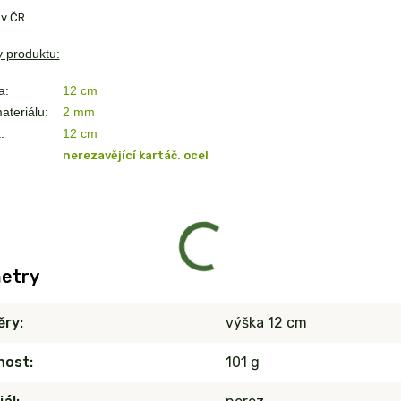
v ČR.
 produktu:
a:
12 cm
ateriálu:
2 mm
:
12 cm
nerezavějící kartáč. ocel
etry
ěry
výška 12 cm
nost
101 g