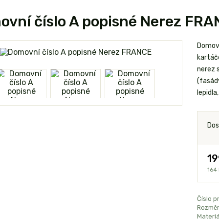
vní číslo A popisné Nerez FR
Domovn
kartáčo
nerez s
(fasády
lepidl
Dos
19
164
Číslo p
Rozměr
Materiá