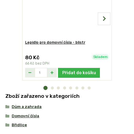
Lepidlo pro domovní čísla - blistr
Domovní čí
80 Kč
249 Kč
Skladem
66 Kč
bez DPH
206 Kč
bez
Přidat do košíku
Zboží zařazeno v kategoriích
Dům a zahrada
Domovní čísla
Břidlice