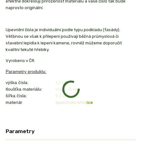
efektně dokreslují přirozenost materiálu a vaše číslo tak bude
naprosto originální.
Upevnění čísla je individuální podle typu podkladu (fasády).
Většinou se však k přilepení používají běžná průmyslová či
stavební lepidla k lepení kamene, rovněž můžeme doporučit
kvalitní tekuté hřebíky.
Vyrobeno v ČR.
Parametry produktu:
výška čísla:
12 cm
tloušťka materiálu:
cca 6 -8 mm
šířka čísla:
9,2
cm
materiál:
španělská břidlice
Parametry