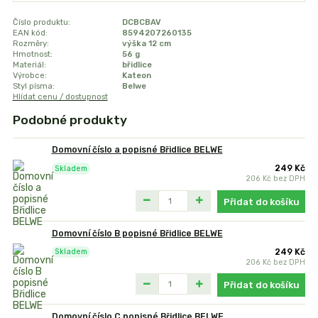
Číslo produktu:
DCBCBAV
EAN kód:
8594207260135
Rozměry:
výška 12 cm
Hmotnost:
56 g
Materiál:
břidlice
Výrobce:
Kateon
Styl písma:
Belwe
Hlídat cenu / dostupnost
Podobné produkty
Domovní číslo a popisné Břidlice BELWE
249 Kč
Skladem
206 Kč
bez DPH
Přidat do košíku
Domovní číslo B popisné Břidlice BELWE
249 Kč
Skladem
206 Kč
bez DPH
Přidat do košíku
Domovní číslo C popisné Břidlice BELWE