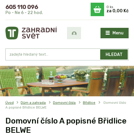
605 110 096
0
ks
za
0,00 Kč
Po - Ne 6 - 22 hod.
Menu
HLEDAT
Úvod
Dům a zahrada
Domovní čísla
Břidlice
Domovní číslo
A popisné Břidlice BELWE
Domovní číslo A popisné Břidlice
BELWE