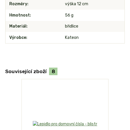
Rozměry
výška 12 cm
Hmotnost
56 g
Materiál
břidlice
Výrobce
Kateon
Související zboží
8