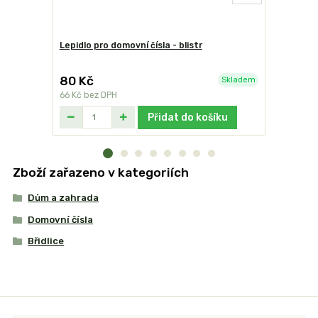
Lepidlo pro domovní čísla - blistr
Domovní čí
80 Kč
249 Kč
Skladem
66 Kč
bez DPH
206 Kč
bez
Přidat do košíku
Zboží zařazeno v kategoriích
Dům a zahrada
Domovní čísla
Břidlice