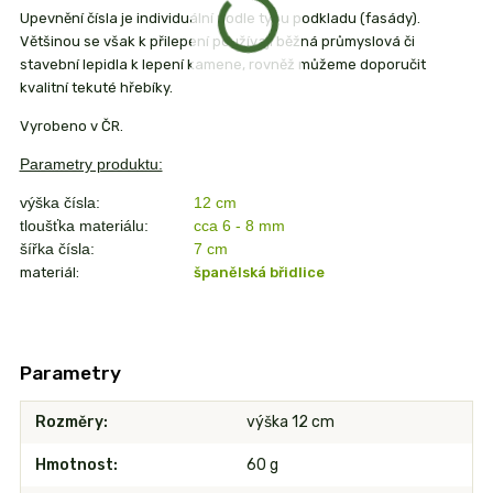
Upevnění čísla je individuální podle typu podkladu (fasády).
Většinou se však k přilepení používají běžná průmyslová či
stavební lepidla k lepení kamene, rovněž můžeme doporučit
kvalitní tekuté hřebíky.
Vyrobeno v ČR.
Parametry produktu:
výška čísla:
12 cm
tloušťka materiálu:
cca 6 - 8 mm
šířka čísla:
7
cm
materiál:
španělská břidlice
Parametry
Rozměry
výška 12 cm
Hmotnost
60 g