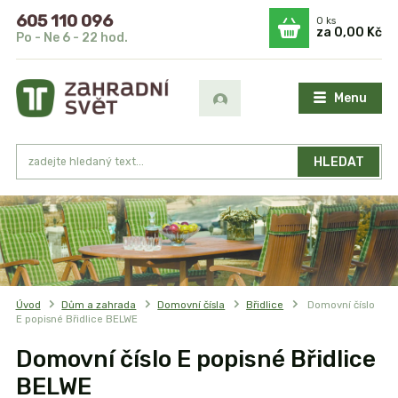
605 110 096
0
ks
za
0,00 Kč
Po - Ne 6 - 22 hod.
Menu
HLEDAT
Úvod
Dům a zahrada
Domovní čísla
Břidlice
Domovní číslo
E popisné Břidlice BELWE
Domovní číslo E popisné Břidlice
BELWE