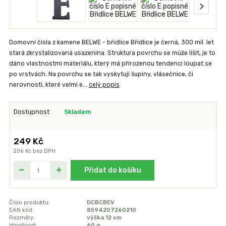
Domovní čísla z kamene BELWE - břidlice Břidlice je černá, 300 mil. let
stará zkrystalizovaná usazenina. Struktura povrchu se může lišit, je to
dáno vlastnostmi materiálu, který má přirozenou tendenci loupat se
po vrstvách. Na povrchu se tak vyskytují šupiny, vlásečnice, či
nerovnosti, které velmi e...
celý popis
Dostupnost
Skladem
249 Kč
206 Kč
bez DPH
Přidat do košíku
Číslo produktu:
DCBCBEV
EAN kód:
8594207260210
Rozměry:
výška 12 cm
Hmotnost:
60 g