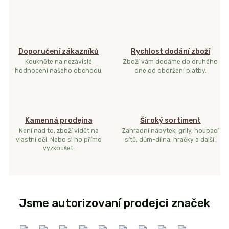
Doporučení zákazníků
Rychlost dodání zboží
Koukněte na nezávislé
Zboží vám dodáme do druhého
hodnocení našeho obchodu.
dne od obdržení platby.
Kamenná prodejna
Široký sortiment
Není nad to, zboží vidět na
Zahradní nábytek, grily, houpací
vlastní oči. Nebo si ho přímo
sítě, dům-dílna, hračky a další.
vyzkoušet.
Jsme autorizovaní prodejci značek