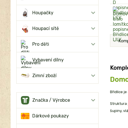
Houpačky
Houpací sítě
Komp
Pro děti
Vybavení dílny
Komple
Zimní zboží
Domov
Břidlice j
Značka / Výrobce
Struktura 
šupiny, vl
Dárkové poukazy