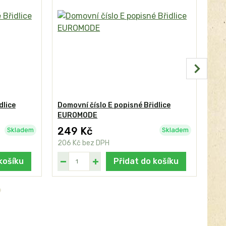
dlice
Domovní číslo E popisné Břidlice
Dom
EUROMODE
FR
249 Kč
24
Skladem
Skladem
206 Kč
bez DPH
206
košíku
Přidat do košíku