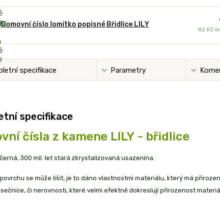
Domovní číslo lomítko popisné Břidlice LILY
82 Kč
b
letní specifikace
Parametry
Kome
tní specifikace
ní čísla z kamene LILY - břidlice
e černá, 300 mil. let stará zkrystalizovaná usazenina.
povrchu se může lišit, je to dáno vlastnostmi materiálu, který má přiroze
ásečnice, či nerovnosti, které velmi efektně dokreslují přirozenost materiá