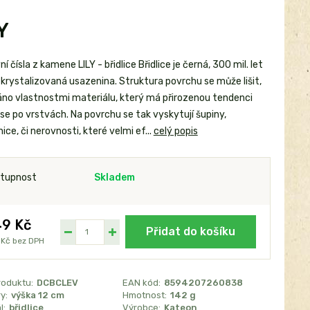
Y
 čísla z kamene LILY - břidlice Břidlice je černá, 300 mil. let
zkrystalizovaná usazenina. Struktura povrchu se může lišit,
dáno vlastnostmi materiálu, který má přirozenou tendenci
se po vrstvách. Na povrchu se tak vyskytují šupiny,
ice, či nerovnosti, které velmi ef...
celý popis
tupnost
Skladem
9 Kč
Přidat do košíku
 Kč
bez DPH
roduktu:
DCBCLEV
EAN kód:
8594207260838
y:
výška 12 cm
Hmotnost:
142 g
l:
břidlice
Výrobce:
Kateon