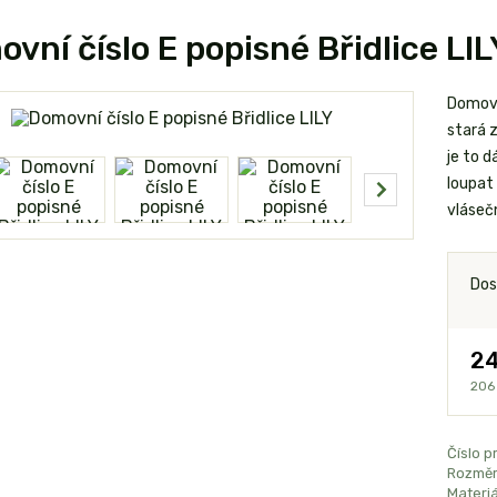
vní číslo E popisné Břidlice LIL
Domovní
stará 
je to 
loupat 
vlásečn
Dos
24
206
Číslo p
Rozměr
Materiá