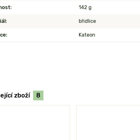
nost
142 g
iál
břidlice
ce
Kateon
ející zboží
8