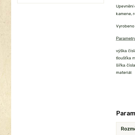
Upevnění č
kamene, r
Vyrobeno 
Parametry
výška čísl
tloušťka m
šířka čísla
materiál:
Param
Rozm