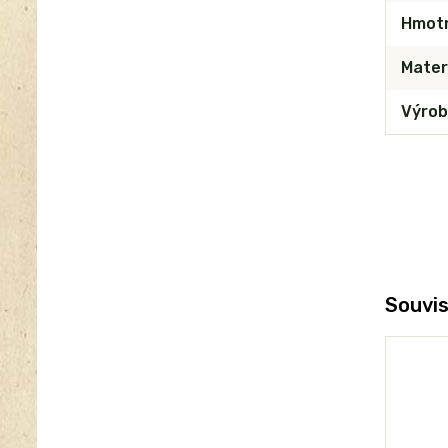
Hmot
Mater
Výrob
Souvis