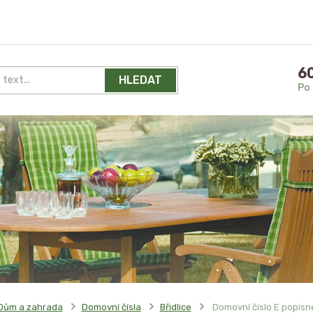
60
HLEDAT
Po 
Dům a zahrada
Domovní čísla
Břidlice
Domovní číslo E popisné