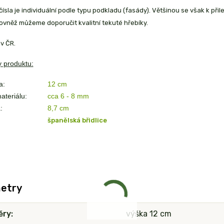
ísla je individuální podle typu podkladu (fasády). Většinou se však k přil
ovněž můžeme doporučit kvalitní tekuté hřebíky.
v ČR.
 produktu:
a:
12 cm
ateriálu:
cca 6 - 8 mm
:
8,7
cm
španělská břidlice
etry
ěry
výška 12 cm