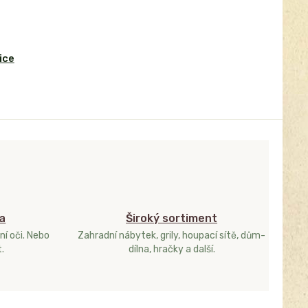
ice
a
Široký sortiment
ní oči. Nebo
Zahradní nábytek, grily, houpací sítě, dům-
.
dílna, hračky a další.