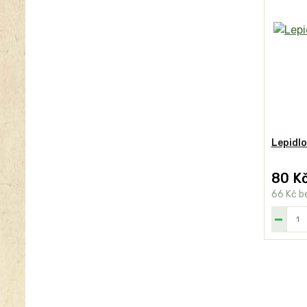
Lepidlo
80 K
66 Kč
b