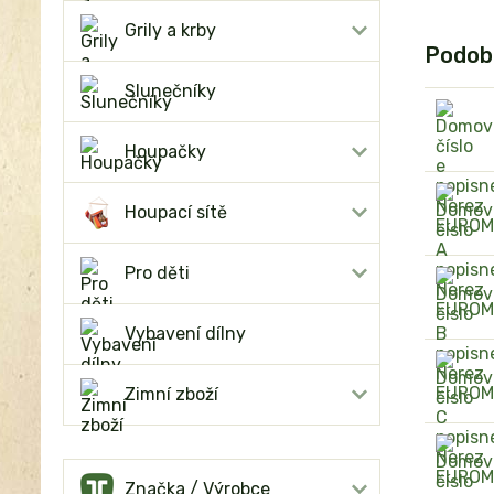
Grily a krby
Podob
Slunečníky
Houpačky
Houpací sítě
Pro děti
Vybavení dílny
Zimní zboží
Značka / Výrobce