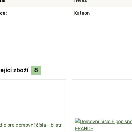
iál
nerez
ce
Kateon
ející zboží
8