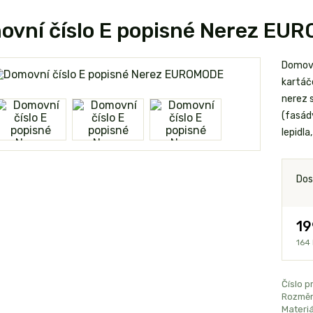
ovní číslo E popisné Nerez EU
Domovn
kartáčo
nerez s
(fasády
lepidl
Dos
19
164
Číslo p
Rozměr
Materiá