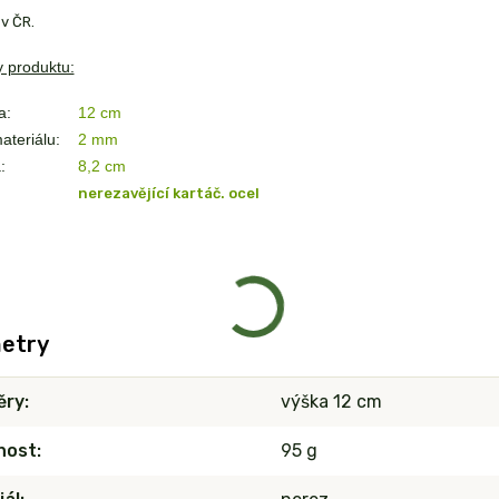
v ČR.
 produktu:
a:
12 cm
ateriálu:
2 mm
:
8,2 cm
nerezavějící kartáč. ocel
etry
ěry
výška 12 cm
nost
95 g