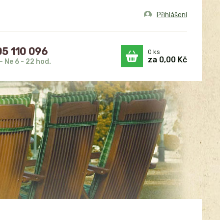
Přihlášení
5 110 096
0
ks
za
0,00 Kč
- Ne 6 - 22 hod.