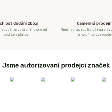
chlost dodání zboží
Kamenná prodejn
ám dodáme do druhého dne od
Není nad to, zboží vidět na vlast
obdržení platby.
si ho přímo vyzkoušet
Jsme autorizovaní prodejci značek