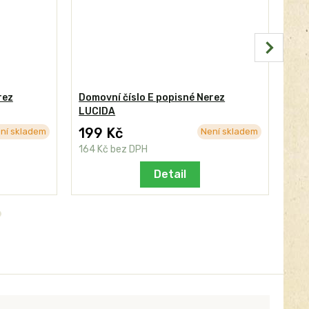
rez
Domovní číslo E popisné Nerez
Dom
LUCIDA
BE
199 Kč
24
ní skladem
Není skladem
164 Kč
bez DPH
206
Detail