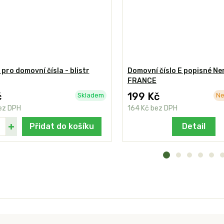
 pro domovní čísla - blistr
Domovní číslo E popisné Ne
FRANCE
č
199 Kč
Skladem
Ne
ez DPH
164 Kč
bez DPH
Přidat do košíku
Detail