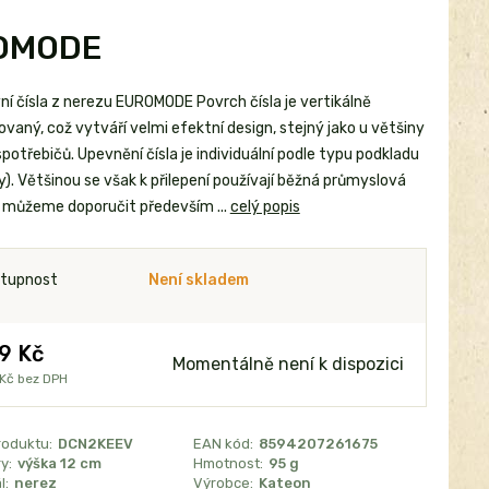
ROMODE
í čísla z nerezu EUROMODE Povrch čísla je vertikálně
vaný, což vytváří velmi efektní design, stejný jako u většiny
potřebičů. Upevnění čísla je individuální podle typu podkladu
). Většinou se však k přilepení používají běžná průmyslová
a, můžeme doporučit především ...
celý popis
tupnost
Není skladem
9 Kč
Momentálně není k dispozici
 Kč
bez DPH
roduktu:
DCN2KEEV
EAN kód:
8594207261675
y:
výška 12 cm
Hmotnost:
95 g
l:
nerez
Výrobce:
Kateon