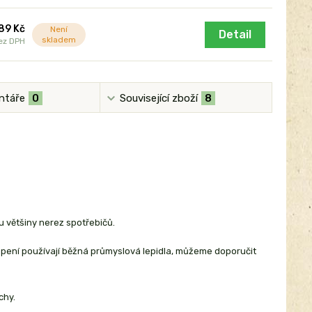
89 Kč
Není
Detail
skladem
ez DPH
ntáře
0
Související zboží
8
 u většiny nerez spotřebičů.
ilepení používají běžná průmyslová lepidla, můžeme doporučit
chy.