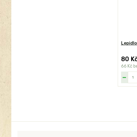
Lepidlo
80 K
66 Kč
b