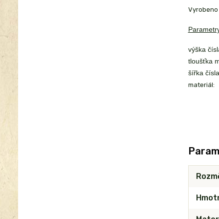
Vyrobeno 
Parametry
výška čísl
tloušťka m
šířka čísla
materiál:
Param
Rozm
Hmot