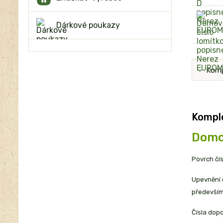
Dárkové poukazy
Komp
Komple
Domo
Povrch čís
Upevnění č
především 
Čísla dopo