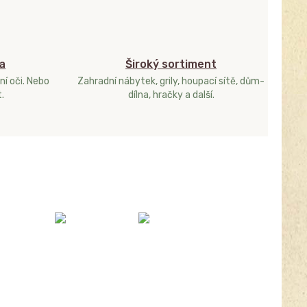
a
Široký sortiment
ní oči. Nebo
Zahradní nábytek, grily, houpací sítě, dům-
.
dílna, hračky a další.