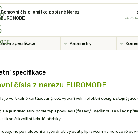
Domovní číslo lomítko popisné Nerez
EUROMODE
74 Kč
b
letní specifikace
Parametry
Kome
tní specifikace
vní čísla z nerezu EUROMODE
la je vertikálně kartáčovaný, což vytváří velmi efektní design, stejný jako
ísla je individuální podle typu podkladu (fasády). Většinou se však k př
silikon či kvalitní tekuté hřebíky.
ručujeme po nalepení a vytvrdnutí vyleštit přípravkem na nerezové povr