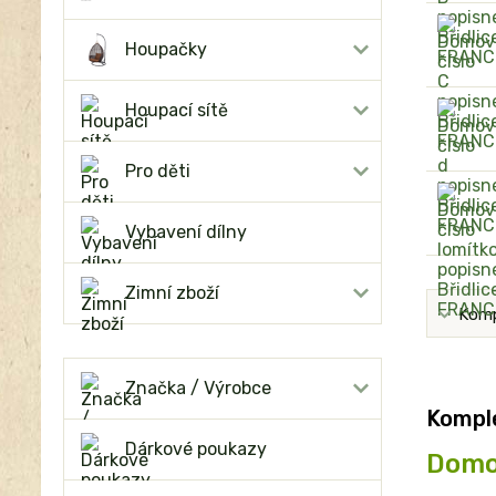
Houpačky
Houpací sítě
Pro děti
Vybavení dílny
Zimní zboží
Komp
Značka / Výrobce
Komple
Dárkové poukazy
Domov