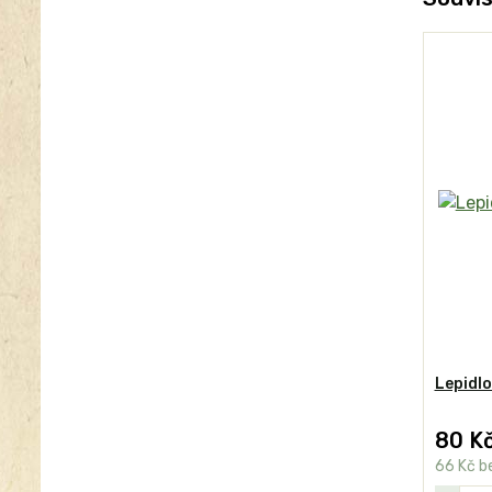
Lepidlo
80 K
66 Kč
b