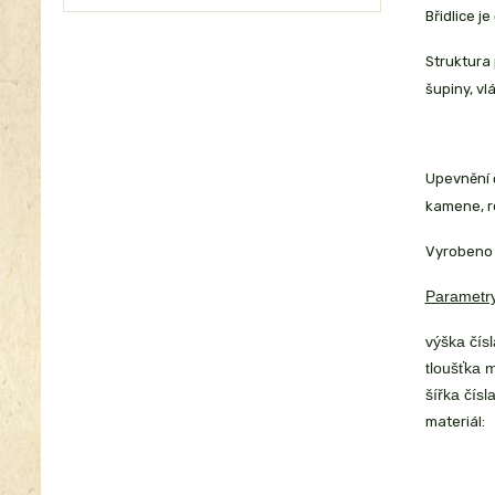
Břidlice j
Struktura 
šupiny, vl
Upevnění č
kamene, r
Vyrobeno 
Parametry
výška čísl
tloušťka m
šířka čísla
materiál: