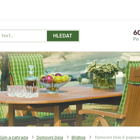
60
HLEDAT
Po 
Dům a zahrada
Domovní čísla
Břidlice
Domovní číslo E popisn