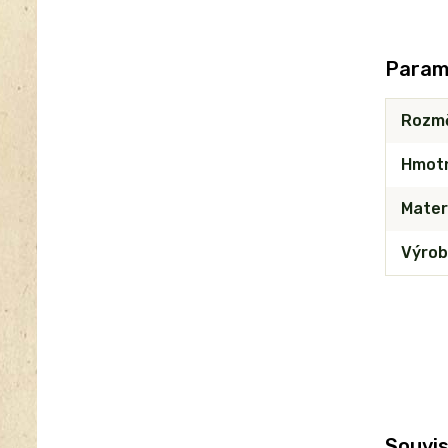
Param
Rozm
Hmot
Mater
Výrob
Souvis