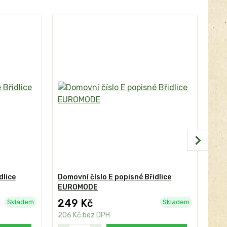
dlice
Domovní číslo E popisné Břidlice
Dom
EUROMODE
249 Kč
24
Skladem
Skladem
206 Kč
bez DPH
206