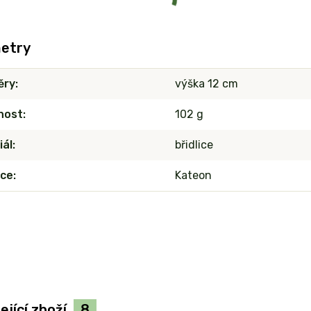
etry
ěry
výška 12 cm
nost
102 g
iál
břidlice
ce
Kateon
ející zboží
8