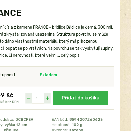
RANCE
 čísla z kamene FRANCE - břidlice Břidlice je černá, 300 mil.
ará zkrystalizovaná usazenina. Struktura povrchu se může
je to dáno vlastnostmi materiálu, který má přirozenou
i loupat se po vrstvách. Na povrchu se tak vyskytují šupiny,
ice, či nerovnosti, které velmi ...
celý popis
tupnost
Skladem
9 Kč
Přidat do košíku
 Kč
bez DPH
roduktu:
DCBCFEV
EAN kód:
8594207260623
y:
výška 12 cm
Hmotnost:
102 g
l:
břidlice
Výrobce:
Kateon