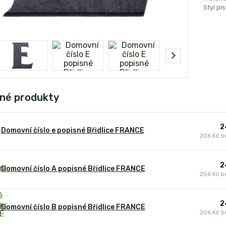
Styl pí
né produkty
2
Domovní číslo e popisné Břidlice FRANCE
206 Kč
b
2
Domovní číslo A popisné Břidlice FRANCE
206 Kč
b
2
Domovní číslo B popisné Břidlice FRANCE
206 Kč
b