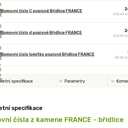
2
Domovní číslo C popisné Břidlice FRANCE
206 Kč
b
2
Domovní číslo d popisné Břidlice FRANCE
206 Kč
b
Domovní číslo lomítko popisné Břidlice FRANCE
82 Kč
b
letní specifikace
Parametry
Kome
tní specifikace
ní čísla z kamene FRANCE - břidlice