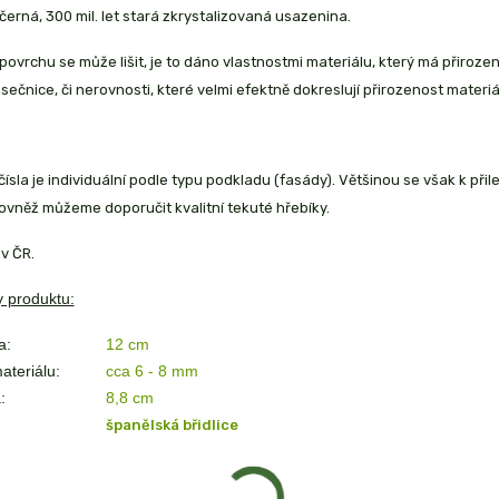
e černá, 300 mil. let stará zkrystalizovaná usazenina.
povrchu se může lišit, je to dáno vlastnostmi materiálu, který má přiroze
ásečnice, či nerovnosti, které velmi efektně dokreslují přirozenost materiá
ísla je individuální podle typu podkladu (fasády). Většinou se však k přil
ovněž můžeme doporučit kvalitní tekuté hřebíky.
v ČR.
 produktu:
a:
12 cm
ateriálu:
cca 6 - 8 mm
:
8,8
cm
španělská břidlice