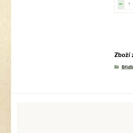
Zboží 
Břidl