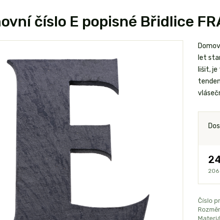
vní číslo E popisné Břidlice F
Domovní
let st
lišit, 
tendenc
vlásečn
Dos
24
206
Číslo p
Rozměr
Materiá