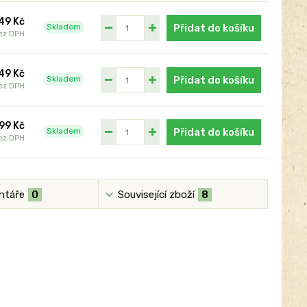
49 Kč
Skladem
Přidat do košíku
ez DPH
49 Kč
Skladem
Přidat do košíku
ez DPH
99 Kč
Skladem
Přidat do košíku
ez DPH
ntáře
0
Související zboží
8