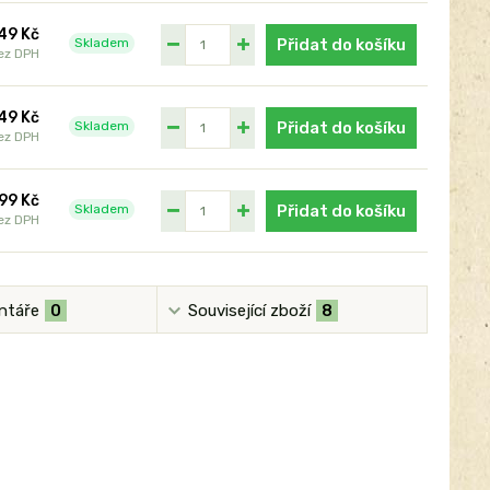
49 Kč
Skladem
Přidat do košíku
ez DPH
49 Kč
Skladem
Přidat do košíku
ez DPH
99 Kč
Skladem
Přidat do košíku
ez DPH
ntáře
0
Související zboží
8