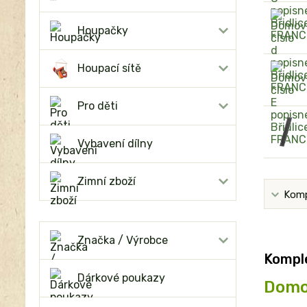
Houpačky
Houpací sítě
Pro děti
Vybavení dílny
Zimní zboží
Komp
Značka / Výrobce
Komple
Dárkové poukazy
Domov