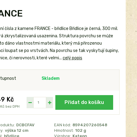
RANCE
 čísla z kamene FRANCE - břidlice Břidlice je černá, 300 mil.
ará zkrystalizovaná usazenina. Struktura povrchu se může
je to dáno vlastnostmi materiálu, který má přirozenou
i loupat se po vrstvách. Na povrchu se tak vyskytují šupiny,
ice, či nerovnosti, které velmi...
celý popis
tupnost
Skladem
9 Kč
Přidat do košíku
 Kč
bez DPH
roduktu:
DCBCFAV
EAN kód:
8594207260548
y:
výška 12 cm
Hmotnost:
102 g
l:
břidlice
Výrobce:
Kateon