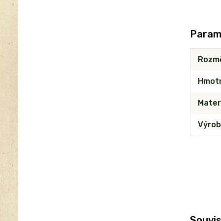
Param
Rozm
Hmot
Mater
Výrob
Souvis