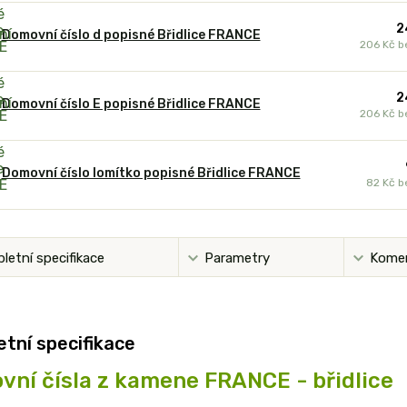
2
Domovní číslo d popisné Břidlice FRANCE
206 Kč
b
2
Domovní číslo E popisné Břidlice FRANCE
206 Kč
b
Domovní číslo lomítko popisné Břidlice FRANCE
82 Kč
b
letní specifikace
Parametry
Kome
tní specifikace
ní čísla z kamene FRANCE - břidlice