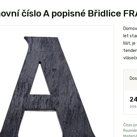
vní číslo A popisné Břidlice F
Domovní
let st
lišit, 
tendenc
vlásečn
Dos
24
206
Číslo p
Rozměr
Materiá