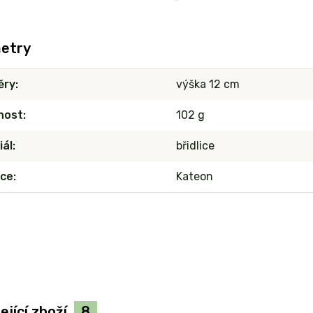
etry
ěry
výška 12 cm
nost
102 g
iál
břidlice
ce
Kateon
ející zboží
8