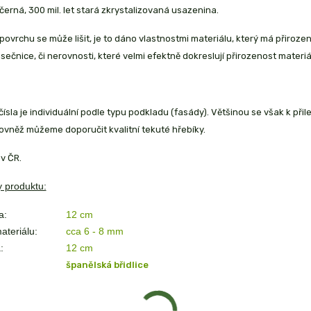
e černá, 300 mil. let stará zkrystalizovaná usazenina.
povrchu se může lišit, je to dáno vlastnostmi materiálu, který má přiroze
ásečnice, či nerovnosti, které velmi efektně dokreslují přirozenost materiá
ísla je individuální podle typu podkladu (fasády). Většinou se však k přil
ovněž můžeme doporučit kvalitní tekuté hřebíky.
v ČR.
 produktu:
a:
12 cm
ateriálu:
cca 6 - 8 mm
:
12
cm
španělská břidlice