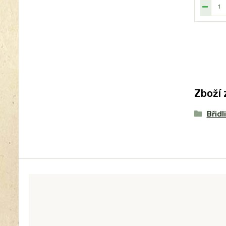
Zboží 
Břidl