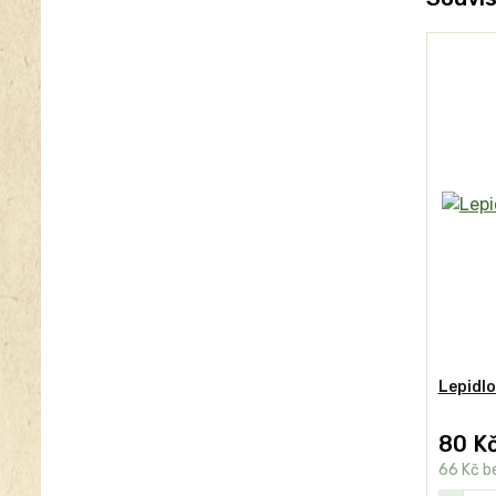
Lepidlo
80 K
66 Kč
b