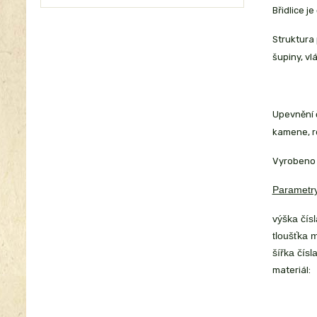
Břidlice j
Struktura 
šupiny, vl
Upevnění č
kamene, r
Vyrobeno 
Parametry
výška čísl
tloušťka m
šířka čísla
materiál: