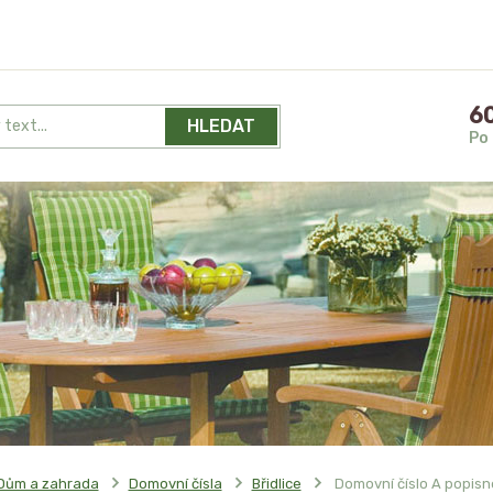
60
HLEDAT
Po 
Dům a zahrada
Domovní čísla
Břidlice
Domovní číslo A popisn