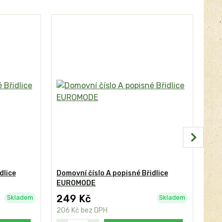
dlice
Domovní číslo A popisné Břidlice
Dom
EUROMODE
249 Kč
24
Skladem
Skladem
206 Kč
bez DPH
206