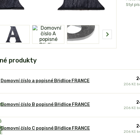
Styl pí
né produkty
2
Domovní číslo a popisné Břidlice FRANCE
206 Kč
b
2
Domovní číslo B popisné Břidlice FRANCE
206 Kč
b
2
Domovní číslo C popisné Břidlice FRANCE
206 Kč
b