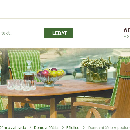
60
HLEDAT
Po 
Dům a zahrada
Domovní čísla
Břidlice
Domovní číslo A popisn