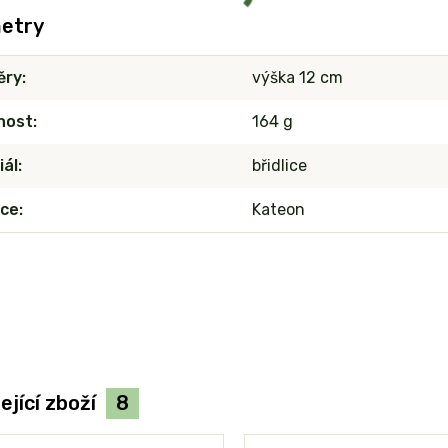
etry
ěry
výška 12 cm
nost
164 g
iál
břidlice
ce
Kateon
ející zboží
8