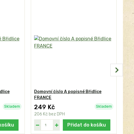
dlice
Domovní číslo A popisné Břidlice
Dom
FRANCE
249 Kč
24
Skladem
Skladem
206 Kč
bez DPH
206
košíku
Přidat do košíku