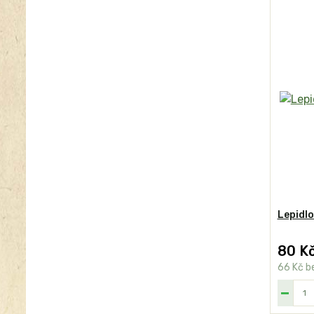
Lepidlo
80 K
66 Kč
b