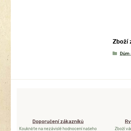
Zboží 
Dům 
Doporučení zákazníků
Ry
Koukněte na nezávislé hodnocení našeho
Zboží v