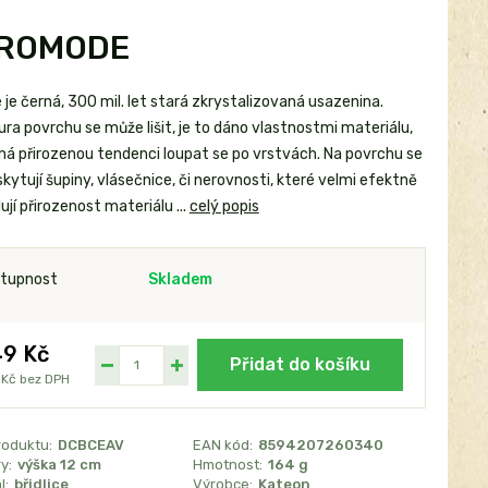
EUROMODE
e je černá, 300 mil. let stará zkrystalizovaná usazenina.
ra povrchu se může lišit, je to dáno vlastnostmi materiálu,
má přirozenou tendenci loupat se po vrstvách. Na povrchu se
kytují šupiny, vlásečnice, či nerovnosti, které velmi efektně
ují přirozenost materiálu ...
celý popis
tupnost
Skladem
9 Kč
Přidat do košíku
 Kč
bez DPH
roduktu:
DCBCEAV
EAN kód:
8594207260340
y:
výška 12 cm
Hmotnost:
164 g
l:
břidlice
Výrobce:
Kateon