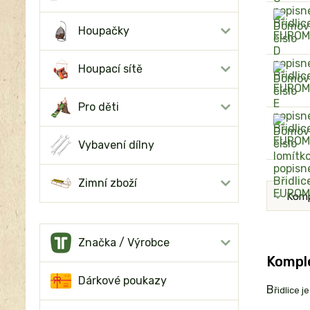
Houpačky
Houpací sítě
Pro děti
Vybavení dílny
Zimní zboží
Komp
Značka / Výrobce
Komple
Dárkové poukazy
B
řidlice 