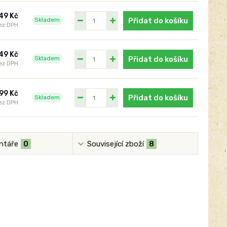
49 Kč
Skladem
Přidat do košíku
ez DPH
49 Kč
Skladem
Přidat do košíku
ez DPH
99 Kč
Přidat do košíku
Skladem
ez DPH
ntáře
0
Související zboží
8