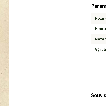
Param
Rozm
Hmot
Mater
Výrob
Souvis