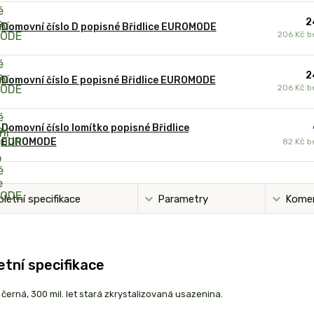
2
Domovní číslo D popisné Břidlice EUROMODE
206 Kč
b
2
Domovní číslo E popisné Břidlice EUROMODE
206 Kč
b
Domovní číslo lomítko popisné Břidlice
EUROMODE
82 Kč
b
letní specifikace
Parametry
Kome
tní specifikace
je černá, 300 mil. let stará zkrystalizovaná usazenina.