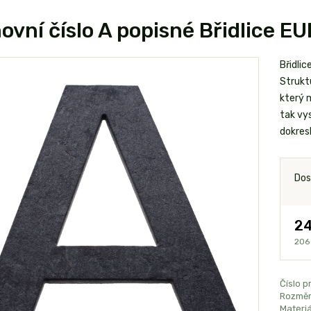
vní číslo A popisné Břidlice 
Břidlic
Struktu
který 
tak vys
dokresl
Dos
24
206
Číslo p
Rozměr
Materiá