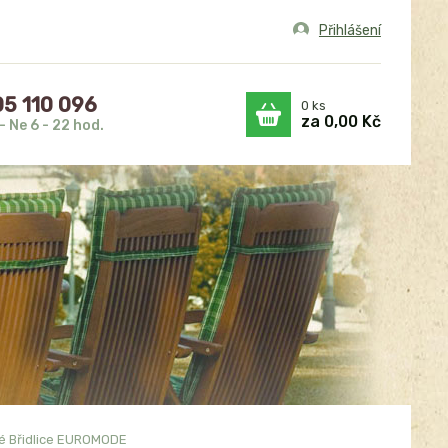
Přihlášení
5 110 096
0
ks
za
0,00 Kč
- Ne 6 - 22 hod.
é Břidlice EUROMODE