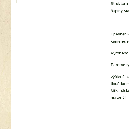
Struktura 
šupiny, vl
Upevnění č
kamene, r
Vyrobeno 
Parametry
výška čísl
tloušťka m
šířka čísla
materiál: