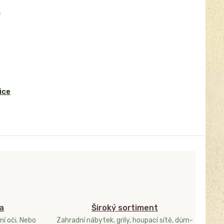
ice
a
Široký sortiment
ní oči. Nebo
Zahradní nábytek, grily, houpací sítě, dům-