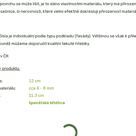
povrchu se může lišit, je to dáno vlastnostmi materiálu, který má přiroze
ásečnice, či nerovnosti, které velmi efektně dokreslují přirozenost materiá
ísla je individuální podle typu podkladu (fasády). Většinou se však k přil
ovněž můžeme doporučit kvalitní tekuté hřebíky.
v ČR.
 produktu:
a:
12 cm
ateriálu:
cca 6 - 8 mm
:
11,3
cm
španělská břidlice