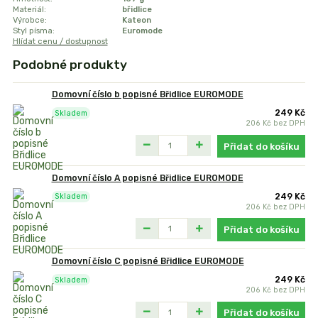
Materiál:
břidlice
Výrobce:
Kateon
Styl písma:
Euromode
Hlídat cenu / dostupnost
Podobné produkty
Domovní číslo b popisné Břidlice EUROMODE
249 Kč
Skladem
206 Kč
bez DPH
Přidat do košíku
Domovní číslo A popisné Břidlice EUROMODE
249 Kč
Skladem
206 Kč
bez DPH
Přidat do košíku
Domovní číslo C popisné Břidlice EUROMODE
249 Kč
Skladem
206 Kč
bez DPH
Přidat do košíku