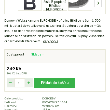
Domovní čísla z kamene EUROMODE - břidlice Břidlice je černá, 300
mil. let stará zkrystalizovaná usazenina. Struktura povrchu se může
lišit, je to dáno vlastnostmi materiálu, který má přirozenou tendenci
loupat se po vrstvách. Na povrchu se tak vyskytují šupiny, vlásečnice,
či nerovnosti, které velm...
celý popis
Dostupnost
Skladem
249 Kč
206 Kč
bez DPH
Přidat do košíku
Číslo produktu:
DCBCEBV
EAN kód:
8594207260364
Rozměry:
výška 12 cm
Hmotnost:
187 g