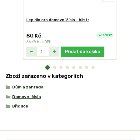
Lepidlo pro domovní čísla - blistr
Domovní čí
80 Kč
249 Kč
Skladem
66 Kč
bez DPH
206 Kč
bez
Přidat do košíku
Zboží zařazeno v kategoriích
Dům a zahrada
Domovní čísla
Břidlice