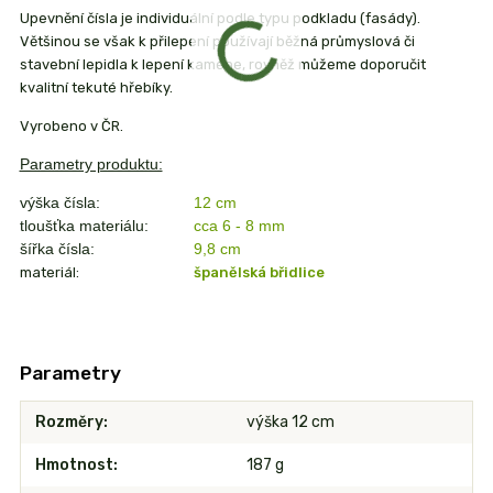
Upevnění čísla je individuální podle typu podkladu (fasády).
Většinou se však k přilepení používají běžná průmyslová či
stavební lepidla k lepení kamene, rovněž můžeme doporučit
kvalitní tekuté hřebíky.
Vyrobeno v ČR.
Parametry produktu:
výška čísla:
12 cm
tloušťka materiálu:
cca 6 - 8 mm
šířka čísla:
9,8
cm
materiál:
španělská břidlice
Parametry
Rozměry
výška 12 cm
Hmotnost
187 g