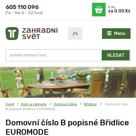
605 110 096
0
ks
za
0,00 Kč
Po - Ne 6 - 22 hod.
Menu
HLEDAT
Úvod
Dům a zahrada
Domovní čísla
Břidlice
Domovní číslo
B popisné Břidlice EUROMODE
Domovní číslo B popisné Břidlice
EUROMODE