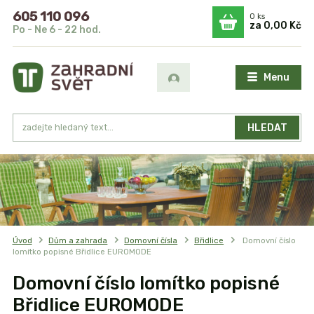
605 110 096
0
ks
za
0,00 Kč
Po - Ne 6 - 22 hod.
Menu
HLEDAT
Úvod
Dům a zahrada
Domovní čísla
Břidlice
Domovní číslo
lomítko popisné Břidlice EUROMODE
Domovní číslo lomítko popisné
Břidlice EUROMODE