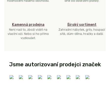
hodnocení našeho obchodu.
dne od obdržení platby.
Kamenná prodejna
Široký sortiment
Není nad to, zboží vidět na
Zahradní nábytek, grily, houpací
vlastní oči. Nebo si ho přímo
sítě, dům-dílna, hračky a další.
vyzkoušet.
Jsme autorizovaní prodejci značek