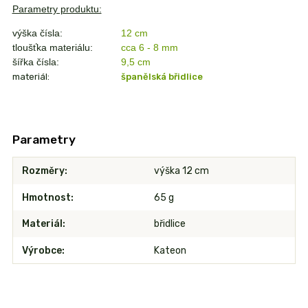
Parametry produktu:
výška čísla:
12 cm
tloušťka materiálu:
cca 6 - 8 mm
šířka čísla:
9,5
cm
materiál:
španělská břidlice
Parametry
Rozměry
výška 12 cm
Hmotnost
65 g
Materiál
břidlice
Výrobce
Kateon