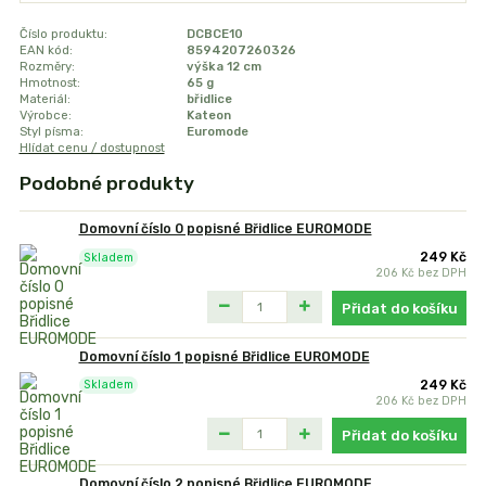
Číslo produktu:
DCBCE10
EAN kód:
8594207260326
Rozměry:
výška 12 cm
Hmotnost:
65 g
Materiál:
břidlice
Výrobce:
Kateon
Styl písma:
Euromode
Hlídat cenu / dostupnost
Podobné produkty
Domovní číslo 0 popisné Břidlice EUROMODE
249 Kč
Skladem
206 Kč
bez DPH
Přidat do košíku
Domovní číslo 1 popisné Břidlice EUROMODE
249 Kč
Skladem
206 Kč
bez DPH
Přidat do košíku
Domovní číslo 2 popisné Břidlice EUROMODE