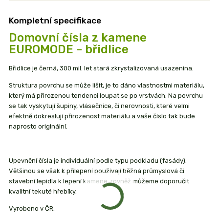
Kompletní specifikace
Domovní čísla z kamene
EUROMODE - břidlice
Břidlice je černá, 300 mil. let stará zkrystalizovaná usazenina.
Struktura povrchu se může lišit, je to dáno vlastnostmi materiálu,
který má přirozenou tendenci loupat se po vrstvách. Na povrchu
se tak vyskytují šupiny, vlásečnice, či nerovnosti, které velmi
efektně dokreslují přirozenost materiálu a vaše číslo tak bude
naprosto originální.
Upevnění čísla je individuální podle typu podkladu (fasády).
Většinou se však k přilepení používají běžná průmyslová či
stavební lepidla k lepení kamene, rovněž můžeme doporučit
kvalitní tekuté hřebíky.
Vyrobeno v ČR.