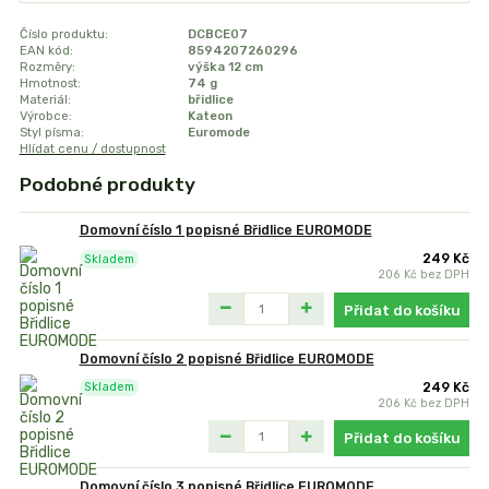
Číslo produktu:
DCBCE07
EAN kód:
8594207260296
Rozměry:
výška 12 cm
Hmotnost:
74 g
Materiál:
břidlice
Výrobce:
Kateon
Styl písma:
Euromode
Hlídat cenu / dostupnost
Podobné produkty
Domovní číslo 1 popisné Břidlice EUROMODE
249 Kč
Skladem
206 Kč
bez DPH
Přidat do košíku
Domovní číslo 2 popisné Břidlice EUROMODE
249 Kč
Skladem
206 Kč
bez DPH
Přidat do košíku
Domovní číslo 3 popisné Břidlice EUROMODE