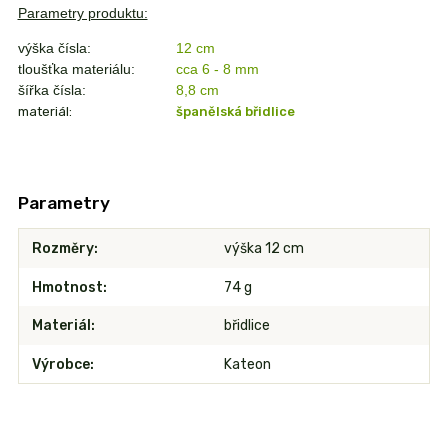
Parametry produktu:
výška čísla:
12 cm
tloušťka materiálu:
cca 6 - 8 mm
šířka čísla:
8,8
cm
materiál:
španělská břidlice
Parametry
Rozměry
výška 12 cm
Hmotnost
74 g
Materiál
břidlice
Výrobce
Kateon