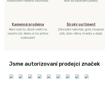
hodnocení našeho obchodu.
dne od obdržení platby.
Kamenná prodejna
Široký sortiment
Není nad to, zboží vidět na
Zahradní nábytek, grily, houpací
vlastní oči. Nebo si ho přímo
sítě, dům-dílna, hračky a další.
vyzkoušet.
Jsme autorizovaní prodejci značek