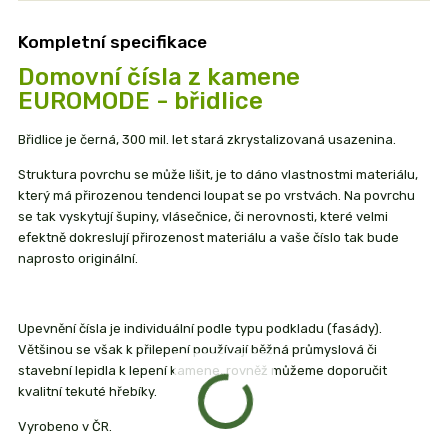
Kompletní specifikace
Domovní čísla z kamene
EUROMODE - břidlice
Břidlice je černá, 300 mil. let stará zkrystalizovaná usazenina.
Struktura povrchu se může lišit, je to dáno vlastnostmi materiálu,
který má přirozenou tendenci loupat se po vrstvách. Na povrchu
se tak vyskytují šupiny, vlásečnice, či nerovnosti, které velmi
efektně dokreslují přirozenost materiálu a vaše číslo tak bude
naprosto originální.
Upevnění čísla je individuální podle typu podkladu (fasády).
Většinou se však k přilepení používají běžná průmyslová či
stavební lepidla k lepení kamene, rovněž můžeme doporučit
kvalitní tekuté hřebíky.
Vyrobeno v ČR.