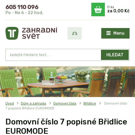
605 110 096
0
ks
za
0,00 Kč
Po - Ne 6 - 22 hod.
Menu
HLEDAT
Úvod
Dům a zahrada
Domovní čísla
Břidlice
Domovní číslo
7 popisné Břidlice EUROMODE
Domovní číslo 7 popisné Břidlice
EUROMODE