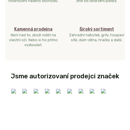
hodnocení našeho obchodu.
dne od obdržení platby.
Kamenná prodejna
Široký sortiment
Není nad to, zboží vidět na
Zahradní nábytek, grily, houpací
vlastní oči. Nebo si ho přímo
sítě, dům-dílna, hračky a další.
vyzkoušet.
Jsme autorizovaní prodejci značek