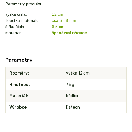
Parametry produktu:
výška čísla:
12 cm
tloušťka materiálu:
cca 6 - 8 mm
šířka čísla:
6,5
cm
materiál:
španělská břidlice
Parametry
Rozměry
výška 12 cm
Hmotnost
75 g
Materiál
břidlice
Výrobce
Kateon