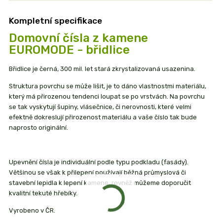
Kompletní specifikace
Domovní čísla z kamene
EUROMODE - břidlice
Břidlice je černá, 300 mil. let stará zkrystalizovaná usazenina.
Struktura povrchu se může lišit, je to dáno vlastnostmi materiálu,
který má přirozenou tendenci loupat se po vrstvách. Na povrchu
se tak vyskytují šupiny, vlásečnice, či nerovnosti, které velmi
efektně dokreslují přirozenost materiálu a vaše číslo tak bude
naprosto originální.
Upevnění čísla je individuální podle typu podkladu (fasády).
Většinou se však k přilepení používají běžná průmyslová či
stavební lepidla k lepení kamene, rovněž můžeme doporučit
kvalitní tekuté hřebíky.
Vyrobeno v ČR.