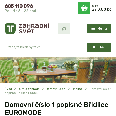
605 110 096
0
ks
za
0,00 Kč
Po - Ne 6 - 22 hod.
Menu
HLEDAT
Úvod
Dům a zahrada
Domovní čísla
Břidlice
Domovní číslo 1
popisné Břidlice EUROMODE
Domovní číslo 1 popisné Břidlice
EUROMODE