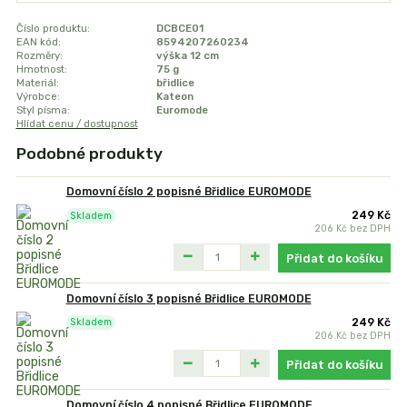
Číslo produktu:
DCBCE01
EAN kód:
8594207260234
Rozměry:
výška 12 cm
Hmotnost:
75 g
Materiál:
břidlice
Výrobce:
Kateon
Styl písma:
Euromode
Hlídat cenu / dostupnost
Podobné produkty
Domovní číslo 2 popisné Břidlice EUROMODE
249 Kč
Skladem
206 Kč
bez DPH
Přidat do košíku
Domovní číslo 3 popisné Břidlice EUROMODE
249 Kč
Skladem
206 Kč
bez DPH
Přidat do košíku
Domovní číslo 4 popisné Břidlice EUROMODE