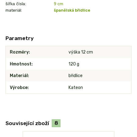
šířka čísla:
9
cm
materiál:
španělská břidlice
Parametry
Rozměry
výška 12 cm
Hmotnost
120 g
Materiál
břidlice
Výrobce
Kateon
Související zboží
8