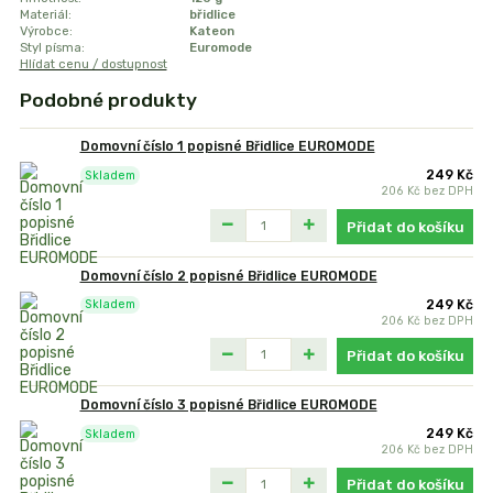
Materiál:
břidlice
Výrobce:
Kateon
Styl písma:
Euromode
Hlídat cenu / dostupnost
Podobné produkty
Domovní číslo 1 popisné Břidlice EUROMODE
249 Kč
Skladem
206 Kč
bez DPH
Přidat do košíku
Domovní číslo 2 popisné Břidlice EUROMODE
249 Kč
Skladem
206 Kč
bez DPH
Přidat do košíku
Domovní číslo 3 popisné Břidlice EUROMODE
249 Kč
Skladem
206 Kč
bez DPH
Přidat do košíku