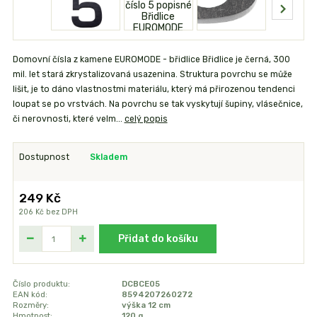
Domovní čísla z kamene EUROMODE - břidlice Břidlice je černá, 300
mil. let stará zkrystalizovaná usazenina. Struktura povrchu se může
lišit, je to dáno vlastnostmi materiálu, který má přirozenou tendenci
loupat se po vrstvách. Na povrchu se tak vyskytují šupiny, vlásečnice,
či nerovnosti, které velm...
celý popis
Dostupnost
Skladem
249 Kč
206 Kč
bez DPH
Přidat do košíku
Číslo produktu:
DCBCE05
EAN kód:
8594207260272
Rozměry:
výška 12 cm
Hmotnost:
120 g