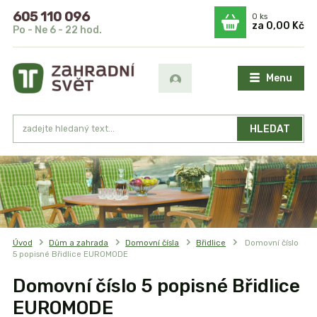
605 110 096
0
ks
za
0,00 Kč
Po - Ne 6 - 22 hod.
Menu
HLEDAT
Úvod
Dům a zahrada
Domovní čísla
Břidlice
Domovní číslo
5 popisné Břidlice EUROMODE
Domovní číslo 5 popisné Břidlice
EUROMODE