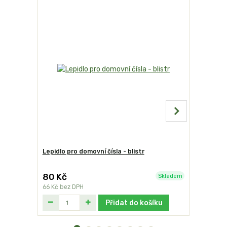
Lepidlo pro domovní čísla - blistr
Domovní čí
80 Kč
249 Kč
Skladem
66 Kč
bez DPH
206 Kč
bez
Přidat do košíku