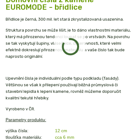
EUROMODE - břidlice
Břidlice je černá, 300 mil. let stará zkrystalizovaná usazenina.
Struktura povrchu se může lišit, je to dáno vlastnostmi materiálu,
který má přirozenou tendenci loupat se po vrstvách. Na povrchu
se tak vyskytují šupiny, vlásečnice, či nerovnosti, které velmi
efektně dokreslují přirozenost materiálu a vaše číslo tak bude
naprosto originální.
Upevnění čísla je individuální podle typu podkladu (fasády).
Většinou se však k přilepení používají běžná průmyslová či
stavební lepidla k lepení kamene, rovněž můžeme doporučit
kvalitní tekuté hřebíky.
Vyrobeno v ČR.
Parametry produktu:
výška čísla:
12 cm
tloušťka materiálu:
cca 6 mm