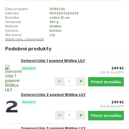
Číslo produktu:
DCBCL05
EAN kód:
8594207260692
Rozměry:
výška 12 cm
Hmotnost:
160 g
Materiál:
břidlice
Výrobce:
Kateon
Styl písma:
Lily
Hlídat cenu / dostupnost
Podobné produkty
Domovní číslo 1 popisné Břidlice LILY
249 Kč
Skladem
206 Kč
bez DPH
Přidat do košíku
Domovní číslo 2 popisné Břidlice LILY
249 Kč
Skladem
206 Kč
bez DPH
Přidat do košíku
Domovní číslo 3 popisné Břidlice LILY