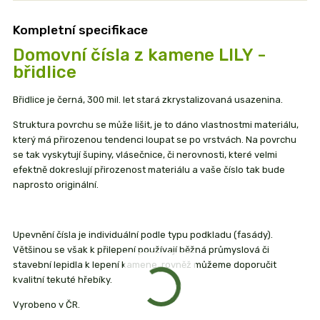
Kompletní specifikace
Domovní čísla z kamene LILY -
břidlice
Břidlice je černá, 300 mil. let stará zkrystalizovaná usazenina.
Struktura povrchu se může lišit, je to dáno vlastnostmi materiálu,
který má přirozenou tendenci loupat se po vrstvách. Na povrchu
se tak vyskytují šupiny, vlásečnice, či nerovnosti, které velmi
efektně dokreslují přirozenost materiálu a vaše číslo tak bude
naprosto originální.
Upevnění čísla je individuální podle typu podkladu (fasády).
Většinou se však k přilepení používají běžná průmyslová či
stavební lepidla k lepení kamene, rovněž můžeme doporučit
kvalitní tekuté hřebíky.
Vyrobeno v ČR.