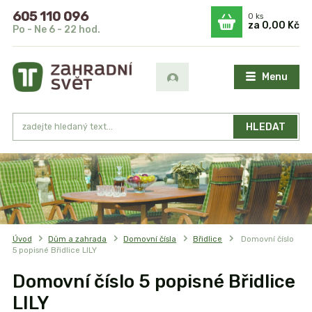
605 110 096
0
ks
za
0,00 Kč
Po - Ne 6 - 22 hod.
Menu
HLEDAT
Úvod
Dům a zahrada
Domovní čísla
Břidlice
Domovní číslo
5 popisné Břidlice LILY
Domovní číslo 5 popisné Břidlice
LILY