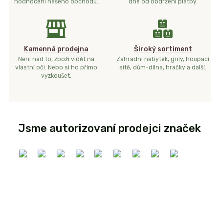
hodnocení našeho obchodu.
dne od obdržení platby.
Kamenná prodejna
Široký sortiment
Není nad to, zboží vidět na
Zahradní nábytek, grily, houpací
vlastní oči. Nebo si ho přímo
sítě, dům-dílna, hračky a další.
vyzkoušet.
Jsme autorizovaní prodejci značek