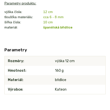
Parametry produktu:
výška čísla:
12 cm
tloušťka materiálu:
cca 6 - 8 mm
šířka čísla:
10
cm
materiál:
španělská břidlice
Parametry
Rozměry
výška 12 cm
Hmotnost
160 g
Materiál
břidlice
Výrobce
Kateon