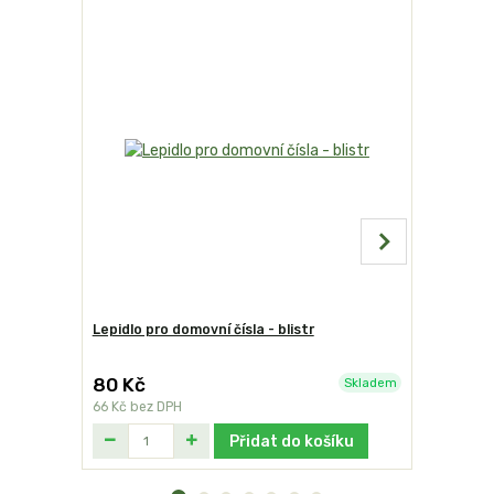
Lepidlo pro domovní čísla - blistr
Domovní čí
80 Kč
249 Kč
Skladem
66 Kč
bez DPH
206 Kč
bez
Přidat do košíku