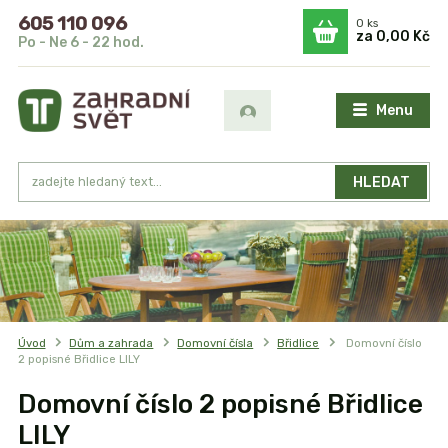
605 110 096
0
ks
za
0,00 Kč
Po - Ne 6 - 22 hod.
Menu
HLEDAT
Úvod
Dům a zahrada
Domovní čísla
Břidlice
Domovní číslo
2 popisné Břidlice LILY
Domovní číslo 2 popisné Břidlice
LILY