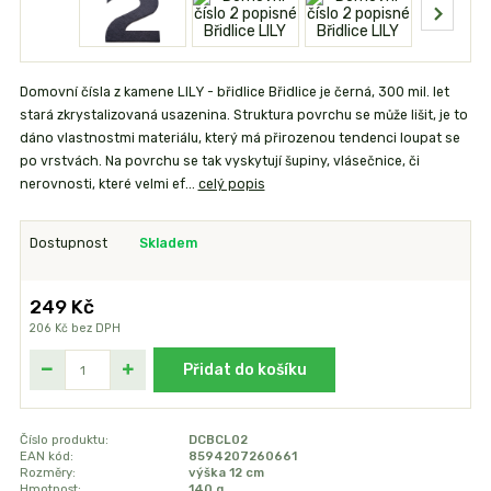
Domovní čísla z kamene LILY - břidlice Břidlice je černá, 300 mil. let
stará zkrystalizovaná usazenina. Struktura povrchu se může lišit, je to
dáno vlastnostmi materiálu, který má přirozenou tendenci loupat se
po vrstvách. Na povrchu se tak vyskytují šupiny, vlásečnice, či
nerovnosti, které velmi ef...
celý popis
Dostupnost
Skladem
249 Kč
206 Kč
bez DPH
Přidat do košíku
Číslo produktu:
DCBCL02
EAN kód:
8594207260661
Rozměry:
výška 12 cm
Hmotnost:
140 g