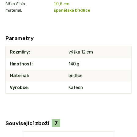
šířka čísla:
10,6
cm
materiál:
španělská břidlice
Parametry
Rozměry
výška 12 cm
Hmotnost
140 g
Materiál
břidlice
Výrobce
Kateon
Související zboží
7