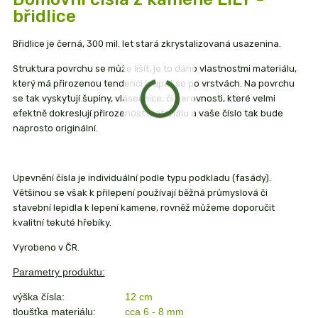
břidlice
Břidlice je černá, 300 mil. let stará zkrystalizovaná usazenina.
Struktura povrchu se může lišit, je to dáno vlastnostmi materiálu,
který má přirozenou tendenci loupat se po vrstvách. Na povrchu
se tak vyskytují šupiny, vlásečnice, či nerovnosti, které velmi
efektně dokreslují přirozenost materiálu a vaše číslo tak bude
naprosto originální.
Upevnění čísla je individuální podle typu podkladu (fasády).
Většinou se však k přilepení používají běžná průmyslová či
stavební lepidla k lepení kamene, rovněž můžeme doporučit
kvalitní tekuté hřebíky.
Vyrobeno v ČR.
Parametry produktu:
výška čísla:
12 cm
tloušťka materiálu:
cca 6 - 8 mm