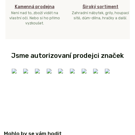
Kamenná prodejna
Široký sortiment
Není nad to, zboží vidět na
Zahradní nábytek, grily, houpací
vlastní oči. Nebo si ho přímo
sítě, dům-dílna, hračky a další.
vyzkoušet.
Jsme autorizovaní prodejci značek
Mohlo by se vám hodit