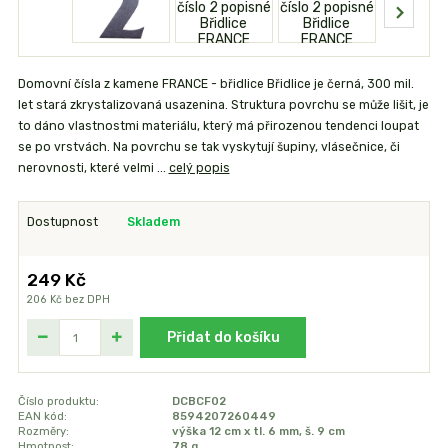
Domovní čísla z kamene FRANCE - břidlice Břidlice je černá, 300 mil.
let stará zkrystalizovaná usazenina. Struktura povrchu se může lišit, je
to dáno vlastnostmi materiálu, který má přirozenou tendenci loupat
se po vrstvách. Na povrchu se tak vyskytují šupiny, vlásečnice, či
nerovnosti, které velmi ...
celý popis
Dostupnost
Skladem
249 Kč
206 Kč
bez DPH
Přidat do košíku
Číslo produktu:
DCBCF02
EAN kód:
8594207260449
Rozměry:
výška 12 cm x tl. 6 mm, š. 9 cm
Hmotnost:
78 g