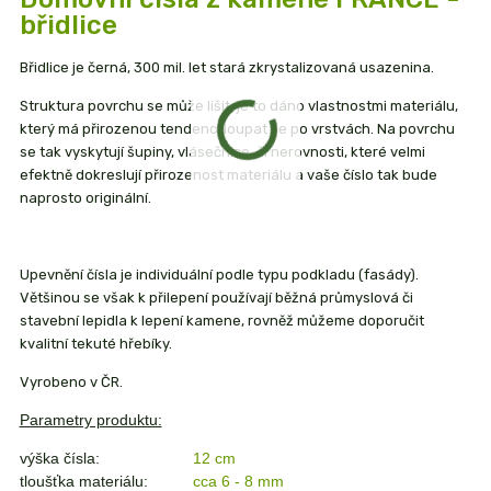
břidlice
Břidlice je černá, 300 mil. let stará zkrystalizovaná usazenina.
Struktura povrchu se může lišit, je to dáno vlastnostmi materiálu,
který má přirozenou tendenci loupat se po vrstvách. Na povrchu
se tak vyskytují šupiny, vlásečnice, či nerovnosti, které velmi
efektně dokreslují přirozenost materiálu a vaše číslo tak bude
naprosto originální.
Upevnění čísla je individuální podle typu podkladu (fasády).
Většinou se však k přilepení používají běžná průmyslová či
stavební lepidla k lepení kamene, rovněž můžeme doporučit
kvalitní tekuté hřebíky.
Vyrobeno v ČR.
Parametry produktu:
výška čísla:
12 cm
tloušťka materiálu:
cca 6 - 8 mm