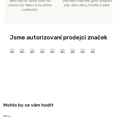
Není nad to, zboží vidět na
Zahradní nábytek, grily, houpací
vlastní oči. Nebo si ho přímo
sítě, dům-dílna, hračky a další.
vyzkoušet.
Jsme autorizovaní prodejci značek
Mohlo by se vám hodit
Blog