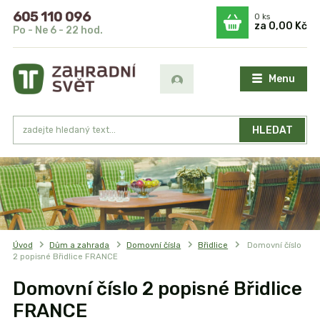
605 110 096
0
ks
za
0,00 Kč
Po - Ne 6 - 22 hod.
Menu
HLEDAT
Úvod
Dům a zahrada
Domovní čísla
Břidlice
Domovní číslo
2 popisné Břidlice FRANCE
Domovní číslo 2 popisné Břidlice
FRANCE