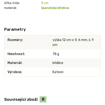
šířka čísla:
9 cm
materiál:
španělská břidlice
Parametry
Rozměry
výška 12 cm x tl. 6 mm, š. 9
cm
Hmotnost
78 g
Materiál
břidlice
Výrobce
Kateon
Související zboží
8