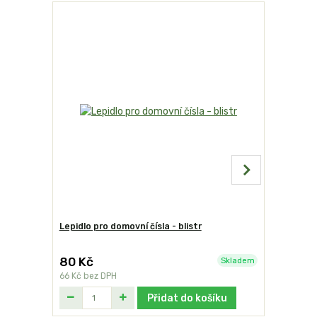
Lepidlo pro domovní čísla - blistr
Domovní č
80 Kč
249 Kč
Skladem
66 Kč
bez DPH
206 Kč
bez
Přidat do košíku