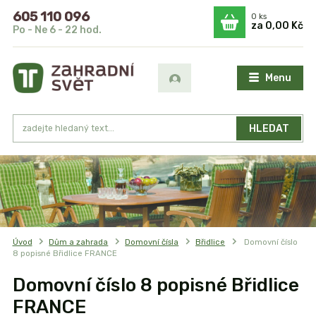
605 110 096
0
ks
za
0,00 Kč
Po - Ne 6 - 22 hod.
Menu
HLEDAT
Úvod
Dům a zahrada
Domovní čísla
Břidlice
Domovní číslo
8 popisné Břidlice FRANCE
Domovní číslo 8 popisné Břidlice
FRANCE