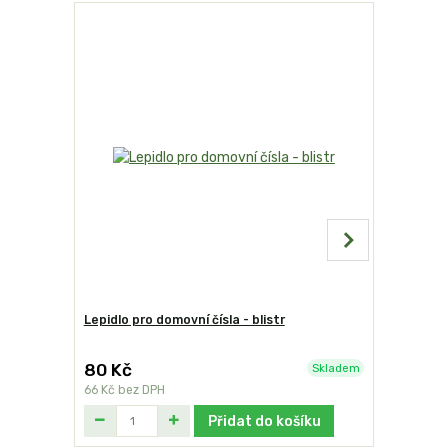
Lepidlo pro domovní čísla - blistr
Domovní č
80 Kč
249 Kč
Skladem
66 Kč
bez DPH
206 Kč
bez
Přidat do košíku