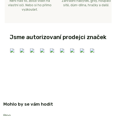
Není nad to, zboží vidět na
Zahradní nábytek, grily, houpací
vlastní oči. Nebo si ho přímo
sítě, dům-dílna, hračky a další.
vyzkoušet.
Jsme autorizovaní prodejci značek
Mohlo by se vám hodit
Blog