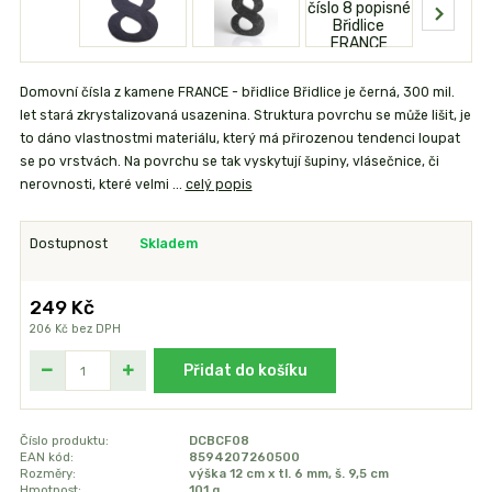
Domovní čísla z kamene FRANCE - břidlice Břidlice je černá, 300 mil.
let stará zkrystalizovaná usazenina. Struktura povrchu se může lišit, je
to dáno vlastnostmi materiálu, který má přirozenou tendenci loupat
se po vrstvách. Na povrchu se tak vyskytují šupiny, vlásečnice, či
nerovnosti, které velmi ...
celý popis
Dostupnost
Skladem
249 Kč
206 Kč
bez DPH
Přidat do košíku
Číslo produktu:
DCBCF08
EAN kód:
8594207260500
Rozměry:
výška 12 cm x tl. 6 mm, š. 9,5 cm
Hmotnost:
101 g