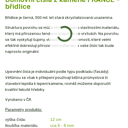
břidlice
Břidlice je černá, 300 mil. let stará zkrystalizovaná usazenina.
Struktura povrchu se může lišit, je to dáno vlastnostmi materiálu,
který má přirozenou tendenci loupat se po vrstvách. Na povrchu
se tak vyskytují šupiny, vlásečnice, či nerovnosti, které velmi
efektně dokreslují přirozenost materiálu a vaše číslo tak bude
naprosto originální.
Upevnění čísla je individuální podle typu podkladu (fasády).
Většinou se však k přilepení používají běžná průmyslová či
stavební lepidla k lepení kamene, rovněž můžeme doporučit
kvalitní tekuté hřebíky.
Vyrobeno v ČR.
Parametry produktu:
výška čísla:
12 cm
tloušťka materiálu:
cca 6 - 8 mm