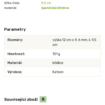
šířka čísla:
9,5 cm
materiál:
španělská břidlice
Parametry
Rozměry
výška 12 cm x tl. 6 mm, š. 9,5
cm
Hmotnost
101 g
Materiál
břidlice
Výrobce
Kateon
Související zboží
8